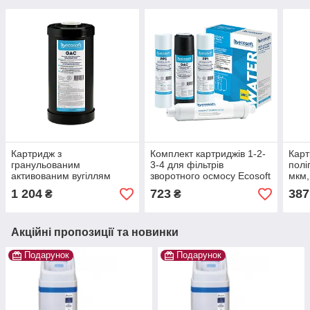
Картридж з
Комплект картриджів 1-2-
Карт
гранульованим
3-4 для фільтрів
полі
активованим вугіллям
зворотного осмосу Ecosoft
мкм,
Ecosoft 4,5"х10" (від
1 204
723
387
₴
₴
хлору)
Акційні пропозиції та новинки
Подарунок
Подарунок