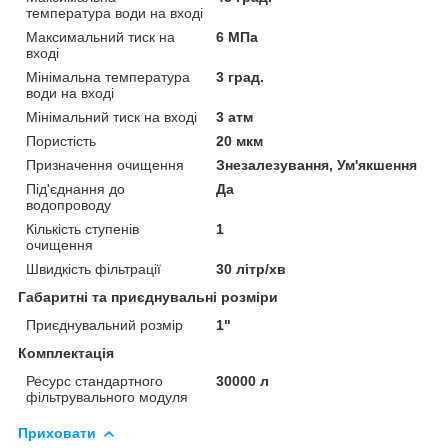
температура води на вході
Максимальний тиск на
6 МПа
вході
Мінімальна температура
3 град.
води на вході
Мінімальний тиск на вході
3 атм
Пористість
20 мкм
Призначення очищення
Знезалезування, Ум'якшення
Під'єднання до
Да
водопроводу
Кількість ступенів
1
очищення
Швидкість фільтрації
30 літр/хв
Габаритні та приєднувальні розміри
Приєднувальний розмір
1"
Комплектація
Ресурс стандартного
30000 л
фільтрувального модуля
Приховати