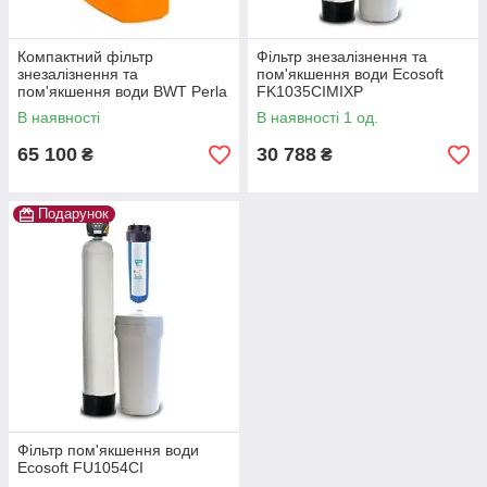
Компактний фільтр
Фільтр знезалізнення та
знезалізнення та
пом'якшення води Ecosoft
пом'якшення води BWT Perla
FK1035CIMIXP
Silk Ecomix
В наявності
В наявності 1 од.
65 100
30 788
₴
₴
Подарунок
Фільтр пом'якшення води
Ecosoft FU1054CI