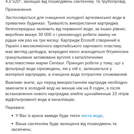
4,5"x20", захищає від пошкоджень сантехніку. та трубопровід.
Призначення.
Застосовується для очищення холодної артезіанської води в
приватних будинках. Тривалість використання картриджа
безпосередньо залежить від первинної води, за інших рівних,
виробник вказує 30 000 л і рекомендує робити заміну не
рідше ніж раз на три місяці. Картридж Ecosoft створений в
Україні з високоякісного європейського харчового пластику,
має вигляд циліндра, всередині якого знаходиться бітумінозне
гранульоване активоване вугілля з каталітичними
властивостями марки Centaur. Принцип роботи у тому, що з
фільтрації води сірководень, які у ній є, залишається у
матеріалі картриджа, а очищена вода потрапляє споживачеві.
Важливо знати, що перед використанням картридж необхідно
замочити в холодній воді не менше ніж на 8 годин, а після
встановлення нового картриджа злийте щонайменше 10 літрів
відфільтрованої води в каналізацію.
Переваги:
У Вас із крана завжди буде текти
чиста вода
;
Ваша сантехніка буде захищена від пошкоджень та
засмічень;