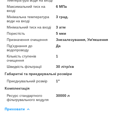
температура води на вході
Максимальний тиск на
6 МПа
вході
Мінімальна температура
3 град.
води на вході
Мінімальний тиск на вході
3 атм
Пористість
5 мкм
Призначення очищення
Знезалезування, Ум'якшення
Під'єднання до
Да
водопроводу
Кількість ступенів
1
очищення
Швидкість фільтрації
30 літр/хв
Габаритні та приєднувальні розміри
Приєднувальний розмір
1"
Комплектація
Ресурс стандартного
30000 л
фільтрувального модуля
Приховати