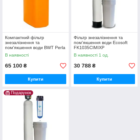
Компактний фільтр
Фільтр знезалізнення та
знезалізнення та
пом'якшення води Ecosoft
пом'якшення води BWT Perla
FK1035CIMIXP
Silk Ecomix
В наявності
В наявності 1 од.
65 100
30 788
₴
₴
Купити
Купити
Подарунок