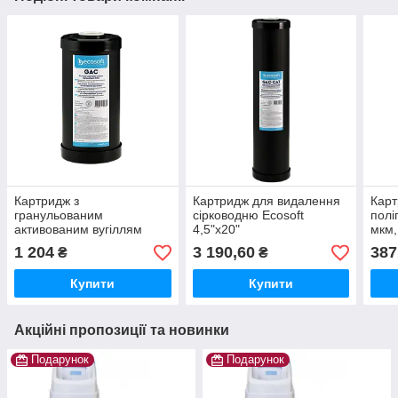
Картридж з
Картридж для видалення
Карт
гранульованим
сірководню Ecosoft
полі
активованим вугіллям
4,5"х20"
мкм,
Ecosoft 4,5"х10" (від
1 204
3 190,60
387
₴
₴
хлору)
Купити
Купити
Акційні пропозиції та новинки
Подарунок
Подарунок