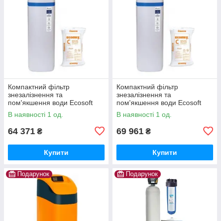
Компактний фільтр
Компактний фільтр
знезалізнення та
знезалізнення та
пом'якшення води Ecosoft
пом'якшення води Ecosoft
Titanium Gold 250
Titanium Gold 370
В наявності 1 од.
В наявності 1 од.
64 371
69 961
₴
₴
Купити
Купити
Подарунок
Подарунок