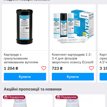
Картридж з
Комплект картриджів 1-2-
Карт
гранульованим
3-4 для фільтрів
сірк
активованим вугіллям
зворотного осмосу Ecosoft
4,5"
Ecosoft 4,5"х10" (від
1 204
723
3 1
₴
₴
хлору)
Купити
Купити
Акційні пропозиції та новинки
Подарунок
Подарунок