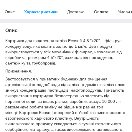
Опис
Характеристики
Доставка
Оплата
Умови 
Опис
Картридж для видалення заліза Ecosoft 4,5 "х20" – фільтрує
холодну воду, яка містить залізо до 1 мг/л. Цей продукт
використовується у всіх механічних фільтрах, незалежно від
виробника, розміром 4,5"x20", захищає від пошкоджень
сантехніку та трубопровід.
Призначення.
Застосовується у приватних будинках для очищення
артезіанської холодної води від заліза та домішок заліза плюс
знижує концентрацію пестицидів, нафтопродуктів. Тривалість
використання картриджа безпосередньо залежить від
первинної води, за інших рівних, виробник вказує 10 000 л і
рекомендує робити заміну не рідше ніж раз на три
місяці. Картридж Ecosoft створений в Україні із високоякісного
європейського харчового пластику. Внутрішність
вищевказаного продукту складається з суміші каталітичного
сорбційного матеріалу, а також високоякісного активованого