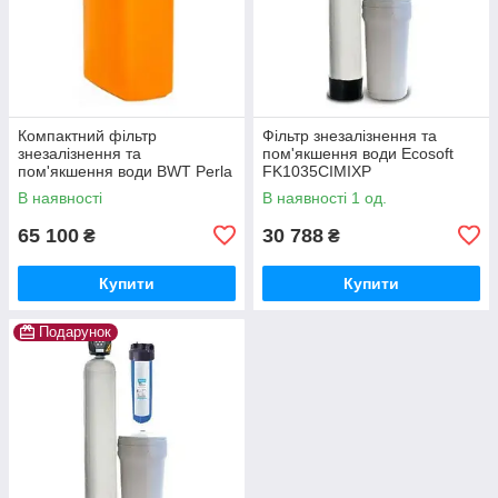
Компактний фільтр
Фільтр знезалізнення та
знезалізнення та
пом'якшення води Ecosoft
пом'якшення води BWT Perla
FK1035CIMIXP
Silk Ecomix
В наявності
В наявності 1 од.
65 100
30 788
₴
₴
Купити
Купити
Подарунок