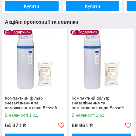
Купити
Купити
Акційні пропозиції та новинки
Подарунок
Подарунок
Компактний фільтр
Компактний фільтр
знезалізнення та
знезалізнення та
пом'якшення води Ecosoft
пом'якшення води Ecosoft
Titanium Gold 250
Titanium Gold 370
В наявності 1 од.
В наявності 1 од.
64 371
69 961
₴
₴