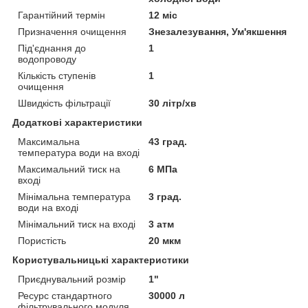
Гарантійний термін
12 міс
Призначення очищення
Знезалезування, Ум'якшення
Під'єднання до
1
водопроводу
Кількість ступенів
1
очищення
Швидкість фільтрації
30 літр/хв
Додаткові характеристики
Максимальна
43 град.
температура води на вході
Максимальний тиск на
6 МПа
вході
Мінімальна температура
3 град.
води на вході
Мінімальний тиск на вході
3 атм
Пористість
20 мкм
Користувальницькі характеристики
Приєднувальний розмір
1"
Ресурс стандартного
30000 л
фільтрувального модуля