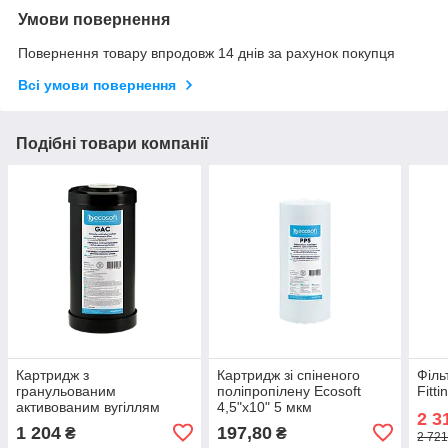
Умови повернення
Повернення товару впродовж 14 днів за рахунок покупця
Всі умови повернення
Подібні товари компанії
Картридж з
Картридж зі спіненого
Філь
гранульованим
поліпропілену Ecosoft
Fitti
активованим вугіллям
4,5"x10" 5 мкм
2 3
Ecosoft 4,5"х10" (від
1 204
197,80
₴
₴
2 721
хлору)