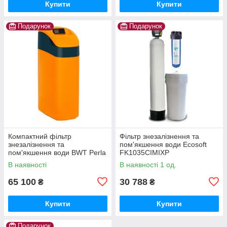
Купити
Купити
Подарунок
Подарунок
Компактний фільтр
Фільтр знезалізнення та
знезалізнення та
пом'якшення води Ecosoft
пом'якшення води BWT Perla
FK1035CIMIXP
Silk Ecomix
В наявності
В наявності 1 од.
65 100
30 788
₴
₴
Купити
Купити
Подарунок