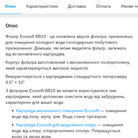
Опис
Характеристики
Доставка
Оплата
Умови п
Опис
Фільтр Ecosoft BB10 - це оновлена версія фільтра, призначена
для очищення холодної води господарсько-побутового
призначення. Домішки, які може видаляти фільтр, залежать
від встановленого картриджа.
Корпус фільтра виготовлений з високоякісного поліпропілену,
який характеризується високою міцністю.
Використовується з картриджами стандартного типорозміру
4,5" × 10".
З фільтром Ecosoft BB10 ви можете користуватися тим
картриджем, який допоможе очистити воду від забруднень,
характерних для вашої води:
Картридж механічного очищення Ecosoft
— очищення
води від піску, мулу, іржі. Вода стане прозорою.
Картридж Ecosoft для видалення хлору
— очищення
води від хлору, хлорорганічних сполук. Покращується
колір та запах води.