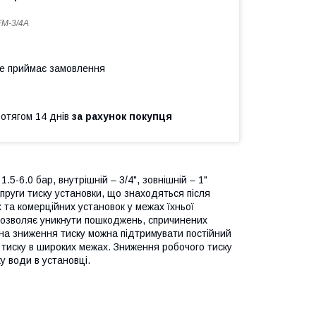
M-3/4A
не приймає замовлення
ротягом 14 днів
за рахунок покупця
-6.0 бар, внутрішній – 3/4", зовнішній – 1"
пруги тиску установки, що знаходяться після
та комерційних установок у межах їхньої
дозволяє уникнути пошкоджень, спричинених
на зниження тиску можна підтримувати постійний
о тиску в широких межах. Зниження робочого тиску
у води в установці.