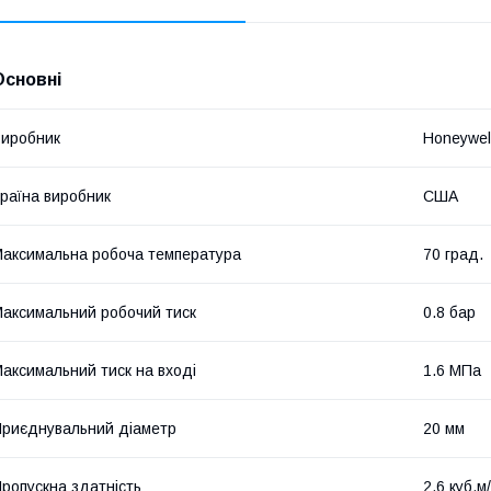
Основні
иробник
Honeywel
раїна виробник
США
аксимальна робоча температура
70 град.
аксимальний робочий тиск
0.8 бар
аксимальний тиск на вході
1.6 МПа
риєднувальний діаметр
20 мм
ропускна здатність
2.6 куб.м