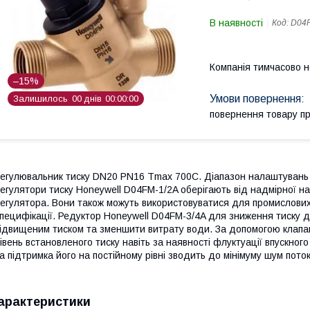
В наявності
Код:
D04F
Компанія тимчасово 
–15%
Залишилось
0
0
днів
0
0
0
0
0
0
повернення товару п
егулювальник тиску DN20 PN16 Tmax 700C. Діапазон налаштувань 1.5
егулятори тиску Honeywell D04FM-1/2A оберігають від надмірної на
егулятора. Вони також можуть використовуватися для промислових 
пецифікації. Редуктор Honeywell D04FM-3/4A для зниження тиску 
ідвищеним тиском та зменшити витрату води. За допомогою клапа
івень встановленого тиску навіть за наявності флуктуації впускног
а підтримка його на постійному рівні зводить до мінімуму шум поток
арактеристики