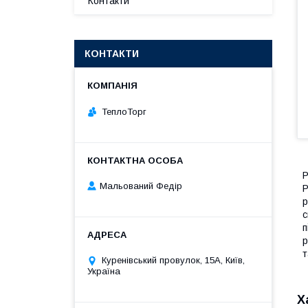
Контакти
КОНТАКТИ
ТеплоТорг
Р
Мальований Федір
Р
р
с
п
р
т
Куренівський провулок, 15А, Київ,
Україна
Х