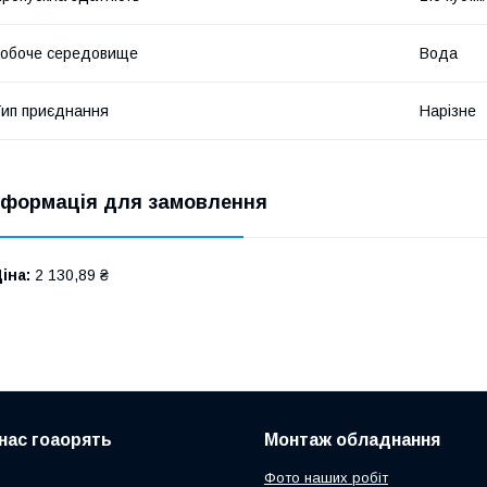
обоче середовище
Вода
ип приєднання
Нарізне
нформація для замовлення
іна:
2 130,89 ₴
нас гоаорять
Монтаж обладнання
Фото наших робіт