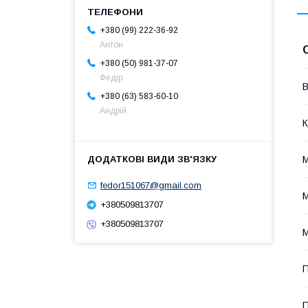
+380 (99) 222-36-92
Антон
+380 (50) 981-37-07
Федір
В
+380 (63) 583-60-10
Андрій
К
М
fedor151067@gmail.com
М
+380509813707
+380509813707
М
П
П