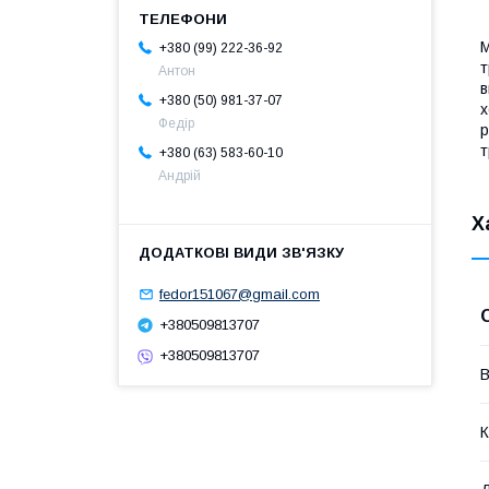
М
+380 (99) 222-36-92
т
Антон
в
+380 (50) 981-37-07
х
Федір
р
т
+380 (63) 583-60-10
Андрій
Х
fedor151067@gmail.com
+380509813707
+380509813707
В
К