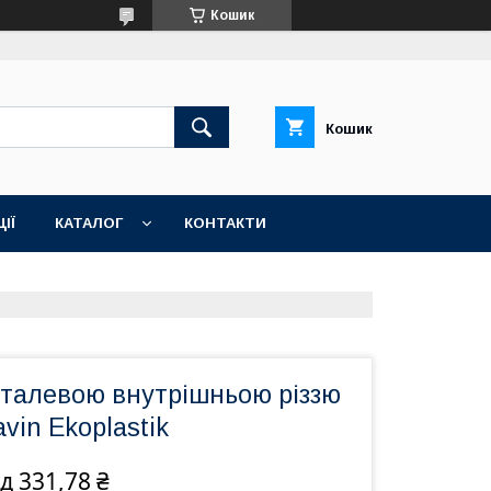
Кошик
Кошик
ІЇ
КАТАЛОГ
КОНТАКТИ
еталевою внутрішньою різзю
vin Ekoplastik
ід 331,78 ₴