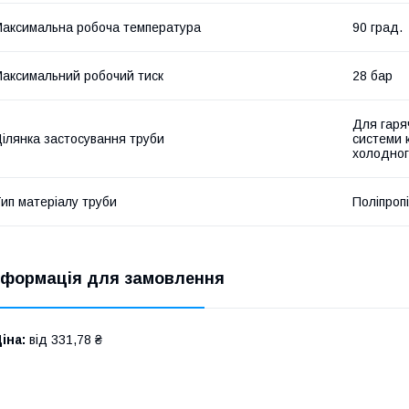
аксимальна робоча температура
90 град.
аксимальний робочий тиск
28 бар
Для гаря
ілянка застосування труби
системи 
холодног
ип матеріалу труби
Поліпроп
нформація для замовлення
іна:
від 331,78 ₴