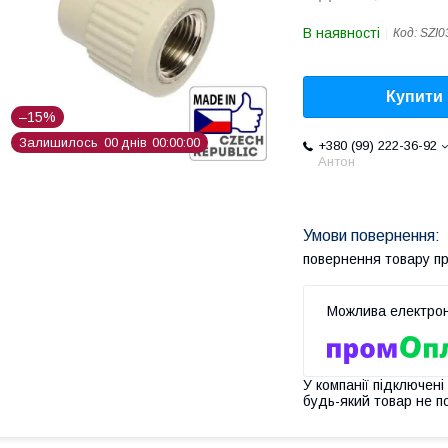
В наявності
Код:
SZI0
Купити
–15%
Залишилось
0
0
днів
0
0
0
0
0
0
+380 (99) 222-36-92
Антон
повернення товару п
У компанії підключені
будь-який товар не п