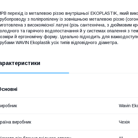
РВ перехід із металевою різзю внутрішньої EKOPLASTIK, який вик
рубопроводу з поліпропілену із зовнішньою металевою різзю (согон
иготовлена з високоякісної латуні (різь сантехнічна, з дюймовим к
олодного та гарячого водопостачання й у системах опалення з тем
озміри й ергономічну форму. Ідеально підходить для важкодоступн
рубами WAVIN Ekoplastik усіх типів відповідного діаметра.
арактеристики
Основні
иробник
Wavin Eko
раїна виробник
Чехія