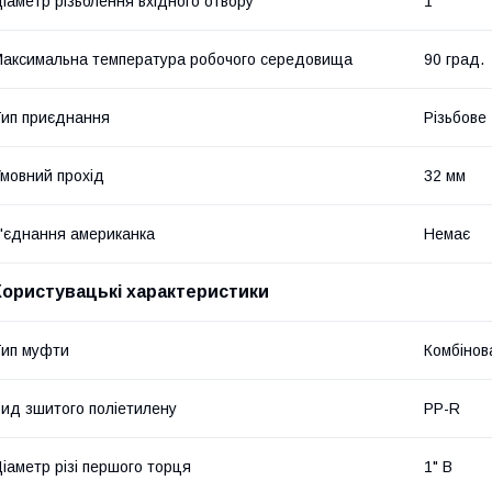
іаметр різьблення вхідного отвору
1"
аксимальна температура робочого середовища
90 град.
ип приєднання
Різьбове
мовний прохід
32 мм
'єднання американка
Немає
Користувацькі характеристики
ип муфти
Комбінов
ид зшитого поліетилену
PP-R
іаметр різі першого торця
1" В