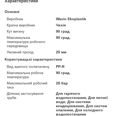
Характеристики
Основні
Виробник
Wavin Ekoplastik
Країна виробник
Чехія
Кут вигину
90 град.
Максимальна
90 град.
температура робочого
середовища
Умовний прохід
20 мм
Користувацькі характеристики
Вид зшитого поліетилену
PP-R
Максимальна робоча
90 град.
температура
Максимальний робочий
28 бар
тиск
Ділянка застосування
Для гарячого
труби
водопостачання, Для питної
води, Для системи
кондиціювання, Для систем
опалення, Для холодного
водопостачання