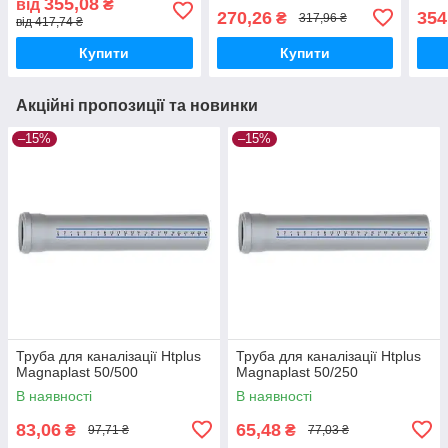
355,08
від
₴
270,26
354
₴
317,96 ₴
від 417,74 ₴
Купити
Купити
Акційні пропозиції та новинки
–15%
–15%
Труба для каналізації Htplus
Труба для каналізації Htplus
Magnaplast 50/500
Magnaplast 50/250
В наявності
В наявності
83,06
65,48
₴
₴
97,71 ₴
77,03 ₴