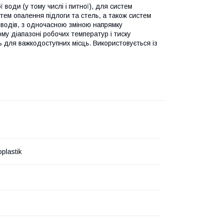
 води (у тому числі і питної), для систем
ем опалення підлоги та стель, а також систем
роводів, з одночасною зміною напрямку
му діапазоні робочих температур і тиску
ть для важкодоступних місць. Використовується із
plastik