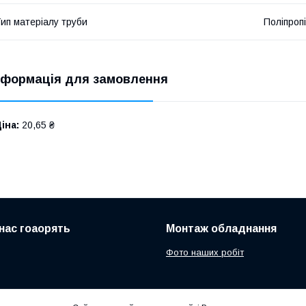
ип матеріалу труби
Поліпроп
нформація для замовлення
іна:
20,65 ₴
нас гоаорять
Монтаж обладнання
Фото наших робіт