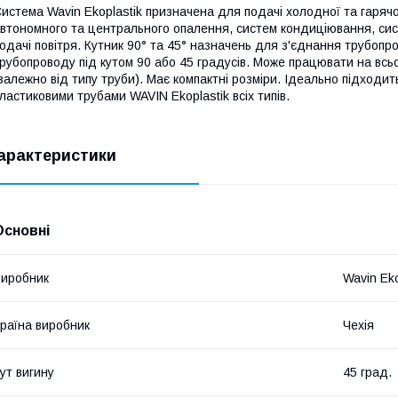
истема Wavin Ekoplastik призначена для подачі холодної та гарячої
втономного та центрального опалення, систем кондиціювання, сист
одачі повітря. Кутник 90° та 45° назначень для з'єднання трубоп
рубопроводу під кутом 90 або 45 градусів. Може працювати на всьо
залежно від типу труби). Має компактні розміри. Ідеально підходи
ластиковими трубами WAVIN Ekoplastik всіх типів.
арактеристики
Основні
иробник
Wavin Eko
раїна виробник
Чехія
ут вигину
45 град.