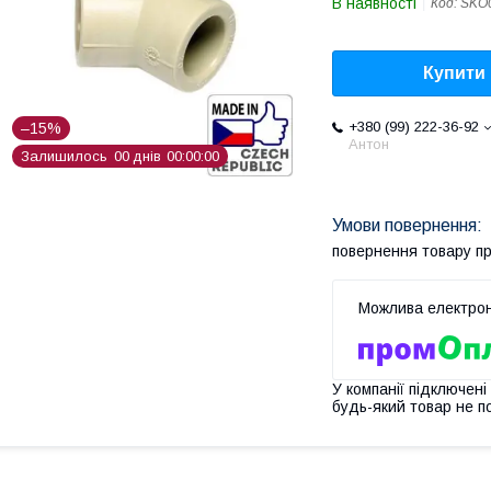
В наявності
Код:
SKO
Купити
+380 (99) 222-36-92
–15%
Антон
Залишилось
0
0
днів
0
0
0
0
0
0
повернення товару п
У компанії підключені
будь-який товар не п