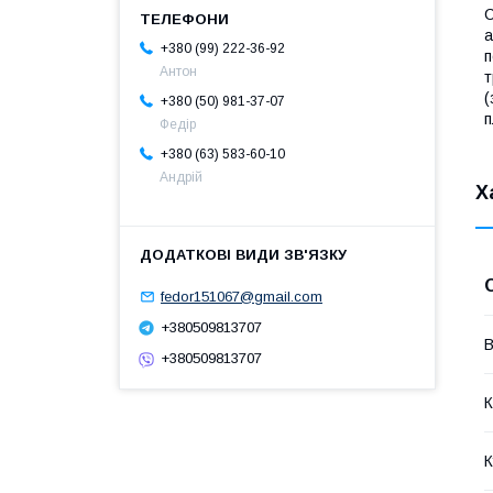
С
а
+380 (99) 222-36-92
п
Антон
т
(
+380 (50) 981-37-07
п
Федір
+380 (63) 583-60-10
Андрій
Х
fedor151067@gmail.com
+380509813707
В
+380509813707
К
К