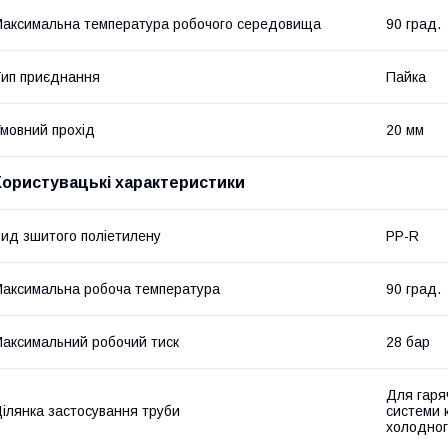
аксимальна температура робочого середовища
90 град.
ип приєднання
Пайка
мовний прохід
20 мм
Користувацькі характеристики
ид зшитого поліетилену
PP-R
аксимальна робоча температура
90 град.
аксимальний робочий тиск
28 бар
Для гаря
ілянка застосування труби
системи 
холодног