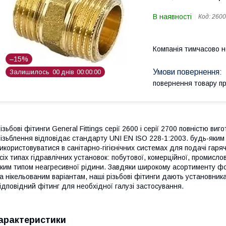
В наявності
Код:
260
Компанія тимчасово 
–15%
Залишилось
0
0
днів
0
0
0
0
0
0
повернення товару п
ізьбові фітинги General Fittings серії 2600 і серії 2700 повністю ви
ізьблення відповідає стандарту UNI EN ISO 228-1:2003. будь-яким
икористовуватися в санітарно-гігієнічних системах для подачі гаря
сіх типах гідравлічних установок: побутової, комерційної, промислов
ким типом неагресивної рідини. Завдяки широкому асортименту фо
а нікельованим варіантам, наші різьбові фітинги дають установник
ідповідний фітинг для необхідної галузі застосування.
арактеристики