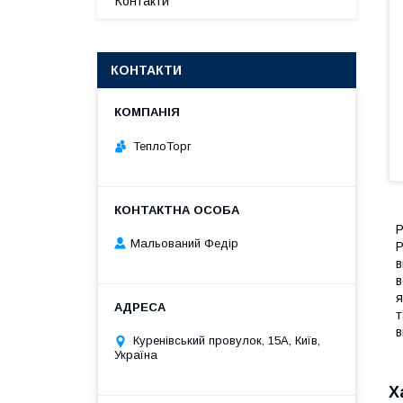
Контакти
КОНТАКТИ
ТеплоТорг
Р
Мальований Федір
Р
в
в
я
т
в
Куренівський провулок, 15А, Київ,
Україна
Х