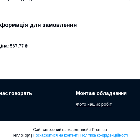
нформація для замовлення
іна:
567,77 ₴
нас гоаорять
Монтаж обладнання
Фото наших робіт
Сайт створений на маркетплейсі
Prom.ua
ТеплоТорг |
Поскаржитися на контент
|
Політика конфіденційності