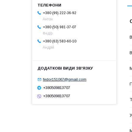
+380 (99) 222-36-92
Антон
+380 (50) 981-37-07
Федір
В
+380 (63) 583-60-10
Андрій
В
М
fedor151067@gmail.com
П
+380509813707
+380509813707
Т
У
М