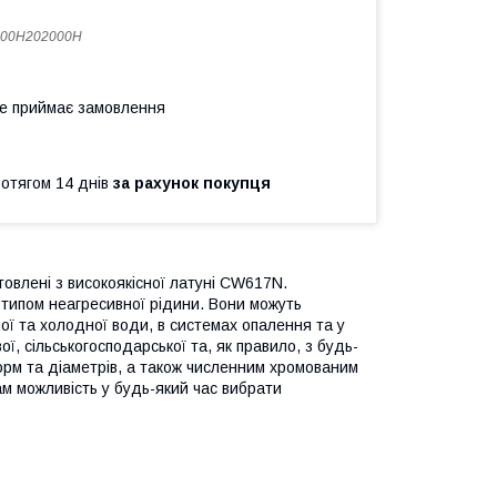
000H202000H
не приймає замовлення
ротягом 14 днів
за рахунок покупця
готовлені з високоякісної латуні CW617N.
 типом неагресивної рідини. Вони можуть
чої та холодної води, в системах опалення та у
ої, сільськогосподарської та, як правило, з будь-
рм та діаметрів, а також численним хромованим
ам можливість у будь-який час вибрати