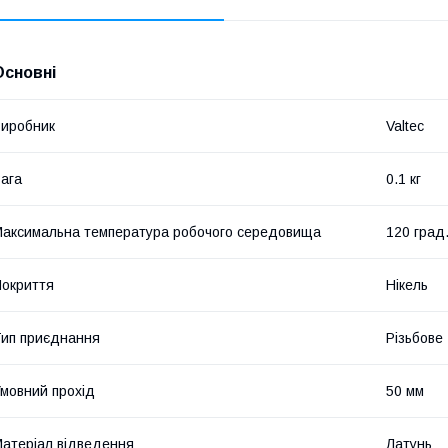
Основні
иробник
Valtec
ага
0.1 кг
аксимальна температура робочого середовища
120 град
окриття
Нікель
ип приєднання
Різьбове
мовний прохід
50 мм
атеріал відведення
Латунь