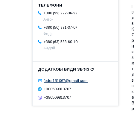
Н
в
+380 (99) 222-36-92
д
Антон
в
+380 (50) 981-37-07
К
Федір
С
р
+380 (63) 583-60-10
н
Андрій
к
з
м
т
д
в
fedor151067@gmail.com
в
+380509813707
к
е
+380509813707
В
р