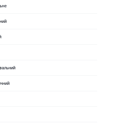
ьне
ний
й
вальний
ичний