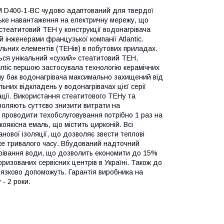
M D400-1-BC чудово адаптований для твердої
зьке навантаження на електричну мережу, що
театитовий ТЕН у конструкції водонагрівача
інженерами французької компанії Atlantic.
альних елементів (ТЕНів) в побутових приладах.
ься унікальний «сухий» стеатитовий ТЕН,
lantic першою застосувала технологію керамічних
му бак водонагрівача максимально захищений від
льних відкладень у водонагрівачах цієї серії
ації. Використання стеатитового ТЕНу та
воляють суттєво знизити витрати на
, проводити техобслуговування потрібно 1 раз на
якісна емаль, що містить цирконій. Всі
нової ізоляції, що дозволяє звести теплові
уже тривалого часу. Вбудований надточний
агрівання води, що дозволить економити до 15%
оризованих сервісних центрів в Україні. Також до
'язково допоможуть. Гарантія виробника на
- 2 роки.