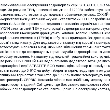
акопичувальний електричний водонагрівач серії STEATITE EGO V
оди. За рахунок ТЕНу невисокої потужності 1200Вт забезпечує ни
озволяє використовувати цю модель в обмежених умовах. СУХИЙ с
икористовується унікальний «сухий» стеатитовий ТЕН, розроблений 
омпанія Atlantic першою застосувала технологію керамічних нагрів
УХИЙ стеатитовий ТЕН у конструкції водонагрівача використовуєт
озроблений інженерами французької компанії Atlantic. Компанія At
агрівальних елементів (ТЕНів) в побутових приладах. Завдяки цьо
орозії та від накипу. Для додаткового захисту від корозії та мінера
астосовують магнієвий анод, який має збільшений термін експлуат
агнієвого анода продовжують термін служби водонагрівача та доз
ехобслуговування. На відміну від моделей традиційної конструкції
ва роки. ВНУТРІШНІЙ БАК водонагрівача додатково захищає високо
одонагрівачі серії STEATITE EGO мають щільний шар пінополіурета
трати всього до 5-6°C на добу і зберегти гарячу воду протягом д
апілярний термостат з точністю до 1 ° C визначає температуру н
лектроенергії. СЕРВІС. Компанія Atlantic має найбільшу мережу авт
аших послуг є єдиний Call-центр, де Вас уважно вислухають і обов
обочий бак водонагрівача становить 8 років, на електричну частину 