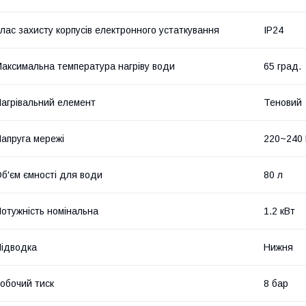
лас захисту корпусів електронного устаткування
IP24
аксимальна температура нагріву води
65 град.
агрівальний елемент
Теновий
апруга мережі
220~240
б'єм ємності для води
80 л
отужність номінальна
1.2 кВт
ідводка
Нижня
обочий тиск
8 бар