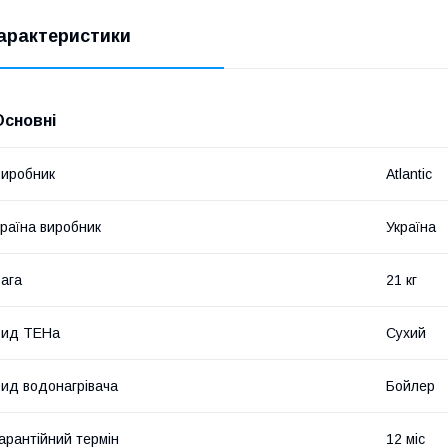
арактеристики
Основні
иробник
Atlantic
раїна виробник
Україна
ага
21 кг
Вид ТЕНа
Сухий
ид водонагрівача
Бойлер
арантійний термін
12 міс