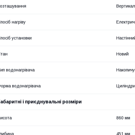
озташування
Вертикал
посіб нагріву
Електрич
посіб установки
Настінни
Стан
Новий
ип водонагрівача
Накопичу
орма водонагрівача
Циліндр
Габаритні і приєднувальні розміри
исота
860 мм
либина
451 мм