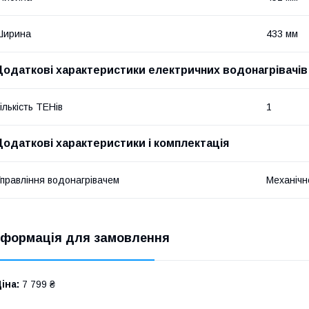
Ширина
433 мм
Додаткові характеристики електричних водонагрівачів
ількість ТЕНів
1
Додаткові характеристики і комплектація
правління водонагрівачем
Механічн
нформація для замовлення
іна:
7 799 ₴