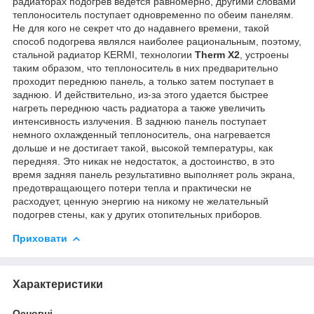
радиаторах подогрев ведется равномерно, другими словами
теплоноситель поступает одновременно по обеим панелям.
Не для кого не секрет что до надавнего времени, такой
способ подогрева являлся наиболее рациональным, поэтому,
стальной радиатор KERMI, технологии
Therm X2
, устроены
таким образом, что теплоноситель в них предварительно
проходит переднюю панель, а только затем поступает в
заднюю. И действительно, из-за этого удается быстрее
нагреть переднюю часть радиатора а также увеличить
интенсивность излучения. В заднюю панель поступает
немного охлажденный теплоноситель, она нагревается
дольше и не достигает такой, высокой температуры, как
передняя. Это никак не недостаток, а достоинство, в это
время задняя панель результативно выполняет роль экрана,
предотвращающего потери тепла и практически не
расходует, ценную энергию на никому не желательный
подогрев стены, как у других отопительных приборов.
Приховати
Характеристики
Основні