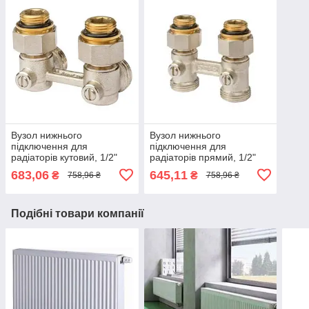
Вузол нижнього
Вузол нижнього
підключення для
підключення для
радіаторів кутовий, 1/2"
радіаторів прямий, 1/2"
HPx3/4" HP (Simplex)
HPx3/4" HP (Simplex)
683,06
645,11
₴
₴
758,96 ₴
758,96 ₴
Подібні товари компанії