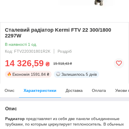
Сталевий радіатор Kermi FTV 22 300/1800
2297W
В наявності 1 од.
Код: FTV220301801R2K
Роздріб
14 326,59
₴
15 918,43 ₴
Економія
1591.84 ₴
Залишилось
5 днів
Опис
Характеристики
Доставка
Оплата
Умови 
Опис
Радиатор
представляет из себя две панели объединенные
трубками, по которым циркулирует теплоноситель. В обычных