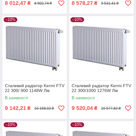
8 012,47
8 578,27
₴
₴
8 902,74 ₴
9 531,41 ₴
–10%
–10%
Сталевий радіатор Kermi FTV
Сталевий радіатор Kermi FTV
22 300/ 900 1148W Лів
22 300/1000 1276W Лів
В наявності
В наявності
9 142,21
9 520,04
₴
₴
10 158,02 ₴
10 577,82 ₴
–10%
–10%