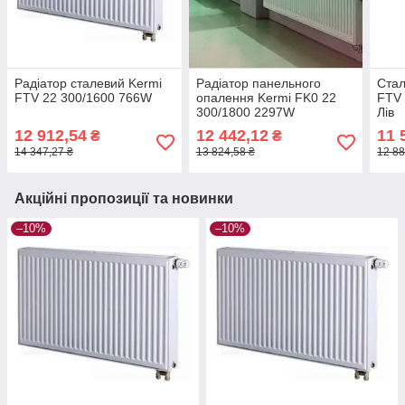
Радіатор сталевий Kermi
Радіатор панельного
Стал
FTV 22 300/1600 766W
опалення Kermi FK0 22
FTV 
300/1800 2297W
Лів
12 912,54
12 442,12
11 
₴
₴
14 347,27 ₴
13 824,58 ₴
12 88
Акційні пропозиції та новинки
–10%
–10%