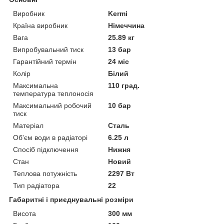
Виробник
Kermi
Країна виробник
Німеччина
Вага
25.89 кг
Випробувальний тиск
13 бар
Гарантійний термін
24 міс
Колір
Білий
Максимальна
110 град.
температура теплоносія
Максимальний робочий
10 бар
тиск
Матеріал
Сталь
Об'єм води в радіаторі
6.25 л
Спосіб підключення
Нижня
Стан
Новий
Теплова потужність
2297 Вт
Тип радіатора
22
Габаритні і приєднувальні розміри
Висота
300 мм