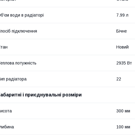
б'єм води в радіаторі
7.99 л
посіб підключення
Бічне
Стан
Новий
еплова потужність
2935 Вт
ип радіатора
22
Габаритні і приєднувальні розміри
исота
300 мм
либина
100 мм