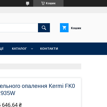
Кошик
Кошик
ІЇ
КАТАЛОГ
КОНТАКТИ
ельного опалення Kermi FK0
 2935W
 646,64 ₴