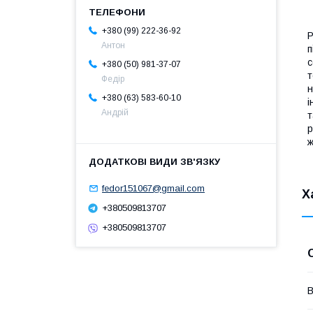
+380 (99) 222-36-92
Р
Антон
п
с
+380 (50) 981-37-07
т
Федір
н
+380 (63) 583-60-10
і
Андрій
т
р
ж
fedor151067@gmail.com
Х
+380509813707
+380509813707
В