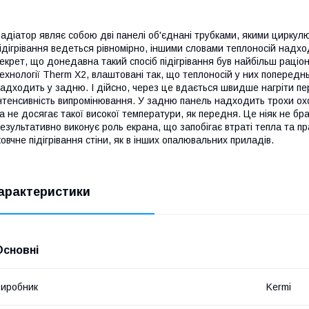
адіатор являє собою дві панелі об'єднані трубками, якими циркул
ідігрівання ведеться рівномірно, іншими словами теплоносій надх
екрет, що донедавна такий спосіб підігрівання був найбільш раці
ехнології Therm X2, влаштовані так, що теплоносій у них попередн
адходить у задню. І дійсно, через це вдається швидше нагріти пе
нтенсивність випромінювання. У задню панель надходить трохи ох
а не досягає такої високої температури, як передня. Це ніяк не бра
езультативно виконує роль екрана, що запобігає втраті тепла та пр
овчне підігрівання стіни, як в інших опалювальних приладів.
арактеристики
Основні
иробник
Kermi