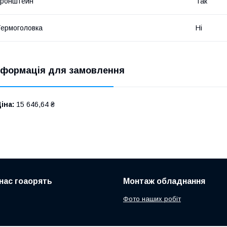
Кронштейн
Так
ермоголовка
Ні
нформація для замовлення
іна:
15 646,64 ₴
нас гоаорять
Монтаж обладнання
Фото наших робіт