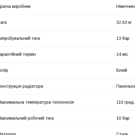
раїна виробник
Німеччин
ага
32.63 кг
ипробувальний тиск
13 бар
арантійний термін
24 міс
олір
Білий
онструкція радіатора
Панельн
аксимальна температура теплоносія
110 град.
аксимальний робочий тиск
10 бар
атеріал
Сталь