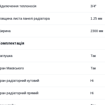
ідключення теплоносія
3/4"
овщина листа панелі радіатора
1.25 мм
Ширина
2300 мм
Комплектація
аглушка
Так
ран Маєвського
Так
ран радіаторний кутовий
Ні
ран радіаторний прямий
Ні