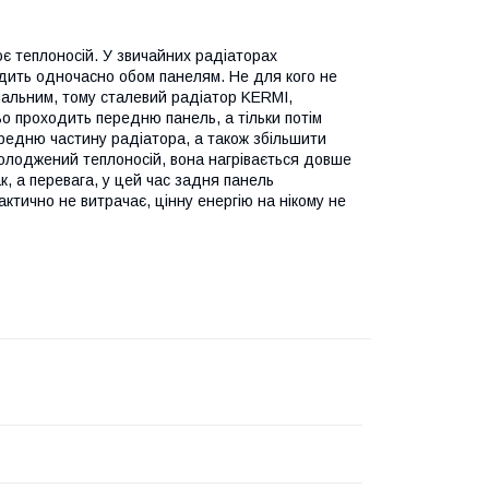
ює теплоносій. У звичайних радіаторах
одить одночасно обом панелям. Не для кого не
ональним, тому сталевий радіатор KERMI,
ьо проходить передню панель, а тільки потім
редню частину радіатора, а також збільшити
олоджений теплоносій, вона нагрівається довше
к, а перевага, у цей час задня панель
актично не витрачає, цінну енергію на нікому не