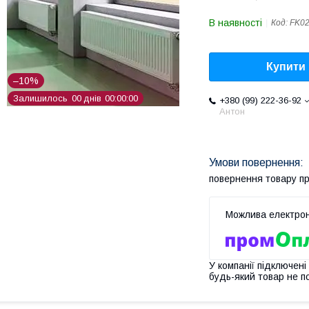
В наявності
Код:
FK0
Купити
–10%
Залишилось
0
0
днів
0
0
0
0
0
0
+380 (99) 222-36-92
Антон
повернення товару п
У компанії підключені
будь-який товар не п