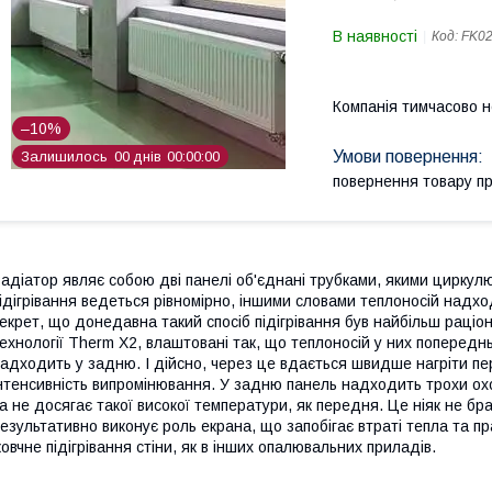
В наявності
Код:
FK0
Компанія тимчасово 
–10%
Залишилось
0
0
днів
0
0
0
0
0
0
повернення товару п
адіатор являє собою дві панелі об'єднані трубками, якими циркул
ідігрівання ведеться рівномірно, іншими словами теплоносій надх
екрет, що донедавна такий спосіб підігрівання був найбільш раці
ехнології Therm X2, влаштовані так, що теплоносій у них попередн
адходить у задню. І дійсно, через це вдається швидше нагріти пе
нтенсивність випромінювання. У задню панель надходить трохи ох
а не досягає такої високої температури, як передня. Це ніяк не бра
езультативно виконує роль екрана, що запобігає втраті тепла та пр
овчне підігрівання стіни, як в інших опалювальних приладів.