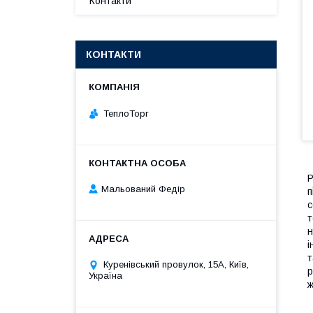
Контакти
КОНТАКТИ
ТеплоТорг
Р
Мальований Федір
п
с
т
н
і
т
Куренівський провулок, 15А, Київ,
р
Україна
ж