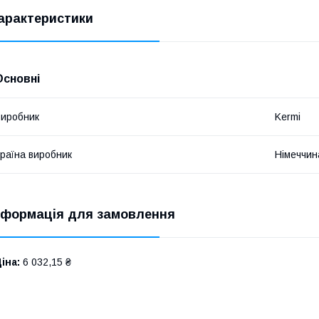
арактеристики
Основні
иробник
Kermi
раїна виробник
Німеччин
нформація для замовлення
іна:
6 032,15 ₴