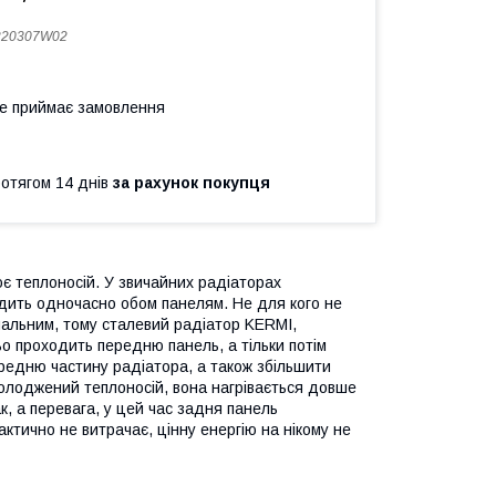
220307W02
не приймає замовлення
ротягом 14 днів
за рахунок покупця
ює теплоносій. У звичайних радіаторах
одить одночасно обом панелям. Не для кого не
ональним, тому сталевий радіатор KERMI,
ьо проходить передню панель, а тільки потім
редню частину радіатора, а також збільшити
олоджений теплоносій, вона нагрівається довше
к, а перевага, у цей час задня панель
актично не витрачає, цінну енергію на нікому не