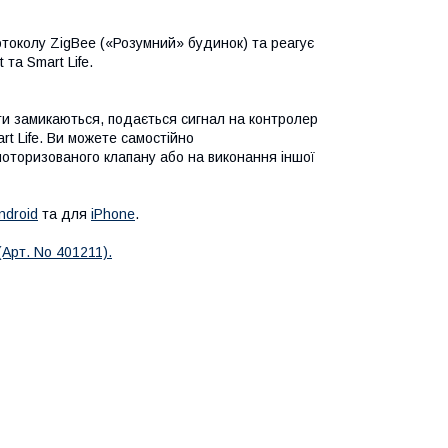
отоколу ZigBee («Розумний» будинок) та реагує
та Smart Life.
ти замикаються, подається сигнал на контролер
t Life. Ви можете самостійно
моторизованого клапану або на виконання іншої
ndroid
та для
iPhone
.
(Арт. No 401211)
.