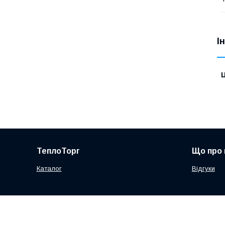
І
Ц
ТеплоТорг
Що про 
Каталог
Відгуки