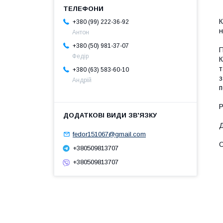
К
+380 (99) 222-36-92
н
Антон
+380 (50) 981-37-07
П
Федір
К
т
+380 (63) 583-60-10
з
Андрій
п
Р
Д
fedor151067@gmail.com
О
+380509813707
+380509813707