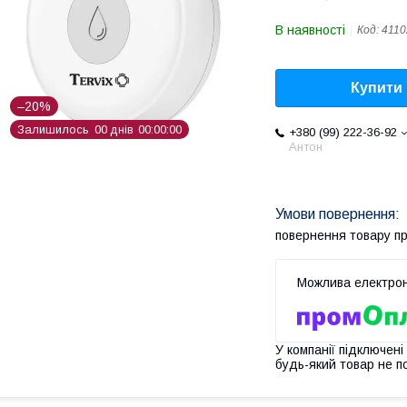
В наявності
Код:
4110
Купити
–20%
Залишилось
0
0
днів
0
0
0
0
0
0
+380 (99) 222-36-92
Антон
повернення товару п
У компанії підключені
будь-який товар не п