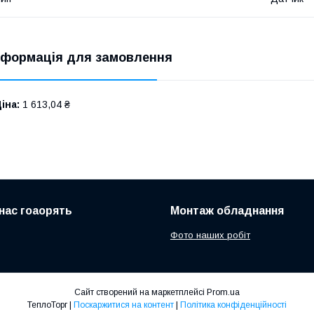
нформація для замовлення
іна:
1 613,04 ₴
нас гоаорять
Монтаж обладнання
Фото наших робіт
Сайт створений на маркетплейсі
Prom.ua
ТеплоТорг |
Поскаржитися на контент
|
Політика конфіденційності