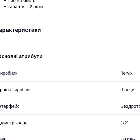
висока якість
гарантія - 2 роки
арактеристики
Основні атрибути
иробник
Tervix
раїна виробник
Швеція
нтерфейс
Бездрот
іаметр крана
1/2"
ип
Датчик