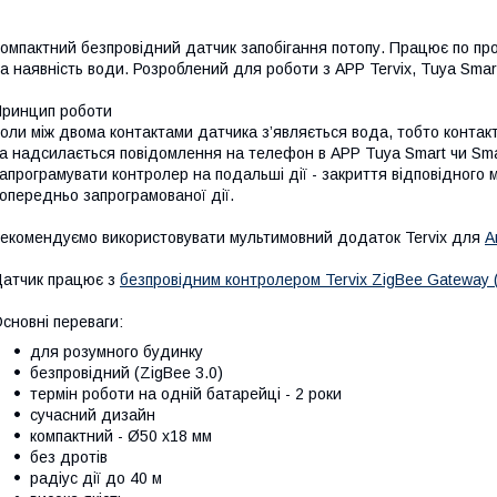
омпактний безпровідний датчик запобігання потопу. Працює по пр
а наявність води. Розроблений для роботи з APP Tervix, Tuya Smart 
ринцип роботи
оли між двома контактами датчика з’являється вода, тобто контак
а надсилається повідомлення на телефон в АPP Tuya Smart чи Smar
апрограмувати контролер на подальші дії - закриття відповідного 
опередньо запрограмованої дії.
екомендуємо використовувати мультимовний додаток Tervix для
A
атчик працює з
безпровідним контролером Tervix ZigBee Gateway 
сновні переваги:
для розумного будинку
безпровідний (ZigBee 3.0)
термін роботи на одній батарейці - 2 роки
сучасний дизайн
компактний - Ø50 х18 мм
без дротів
радіус дії до 40 м