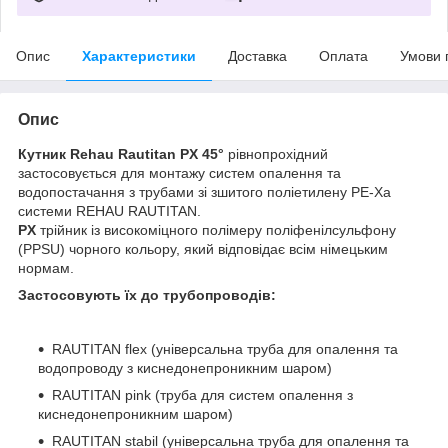
Опис
Характеристики
Доставка
Оплата
Умови 
Опис
Кутник Rehau Rautitan PX 45°
рівнопрохідний
застосовується для монтажу систем опалення та
водопостачання з трубами зі зшитого поліетилену PE-Xa
системи REHAU RAUTITAN.
PX
трійник із високоміцного полімеру поліфенілсульфону
(PPSU) чорного кольору, який відповідає всім німецьким
нормам.
Застосовують їх до трубопроводів:
RAUTITAN flex (універсальна труба для опалення та
водопроводу з киснедонепроникним шаром)
RAUTITAN pink (труба для систем опалення з
киснедонепроникним шаром)
RAUTITAN stabil (універсальна труба для опалення та