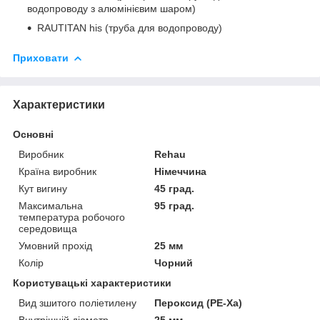
водопроводу з алюмінієвим шаром)
RAUTITAN his (труба для водопроводу)
Приховати
Характеристики
Основні
Виробник
Rehau
Країна виробник
Німеччина
Кут вигину
45 град.
Максимальна
95 град.
температура робочого
середовища
Умовний прохід
25 мм
Колір
Чорний
Користувацькі характеристики
Вид зшитого поліетилену
Пероксид (PE-Xa)
Внутрішній діаметр
25 мм