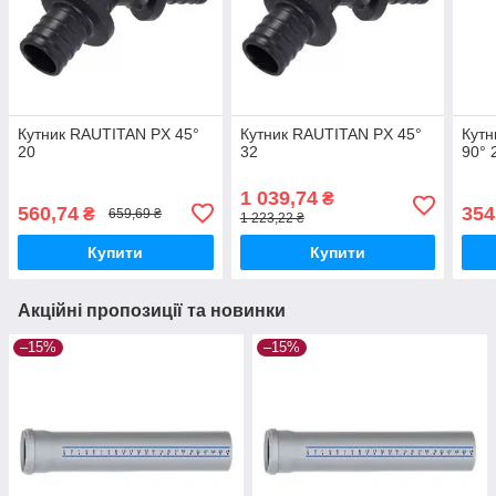
Кутник RAUTITAN PX 45°
Кутник RAUTITAN PX 45°
Кутн
20
32
90° 
1 039,74
₴
560,74
354
₴
659,69 ₴
1 223,22 ₴
Купити
Купити
Акційні пропозиції та новинки
–15%
–15%