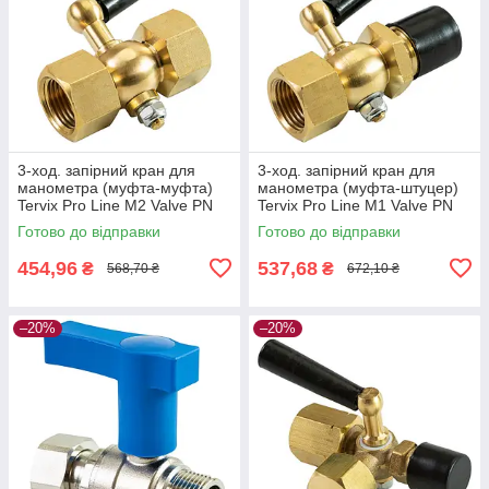
3-ход. запірний кран для
3-ход. запірний кран для
манометра (муфта-муфта)
манометра (муфта-штуцер)
Tervix Pro Line M2 Valve PN
Tervix Pro Line M1 Valve PN
16, 1/2"х1/2"
16, 1/2"х1/2"
Готово до відправки
Готово до відправки
454,96
537,68
₴
₴
568,70 ₴
672,10 ₴
–20%
–20%