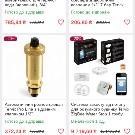
води (червоний), 3/4'',
клапаном 1/2" 7 бар Tervix
латунь, Tervix Pro Line WD
Pro Line Volcano
Готово до відправки
Готово до відправки
785,84
206,80
₴
₴
982,30 ₴
258,50 ₴
–20%
–20%
Автоматичний розповітрювач
Система захисту від потопу
Tervix Pro Line з відсічним
для розумного будинку Tervix
клапаном 1/2"
ZigBee Water Stop 1 трубу
1/2"
Готово до відправки
В наявності 1 од.
372,24
9 719,60
₴
₴
465,30 ₴
12 149,50 ₴