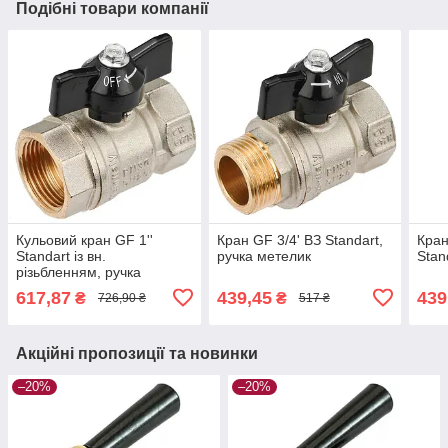
Подібні товари компанії
Кульовий кран GF 1''
Кран GF 3/4' ВЗ Standart,
Кран
Standart із вн.
ручка метелик
Stan
різьбленням, ручка
метелик
617,87
439,45
439
₴
₴
726,90 ₴
517 ₴
Акційні пропозиції та новинки
–20%
–20%