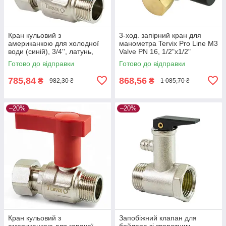
Кран кульовий з
3-ход. запірний кран для
американкою для холодної
манометра Tervix Pro Line M3
води (синій), 3/4'', латунь,
Valve PN 16, 1/2"х1/2"
Tervix Pro Line WD
Готово до відправки
Готово до відправки
785,84
868,56
₴
₴
982,30 ₴
1 085,70 ₴
–20%
–20%
Кран кульовий з
Запобіжний клапан для
американкою для гарячої
бойлера зі зворотним