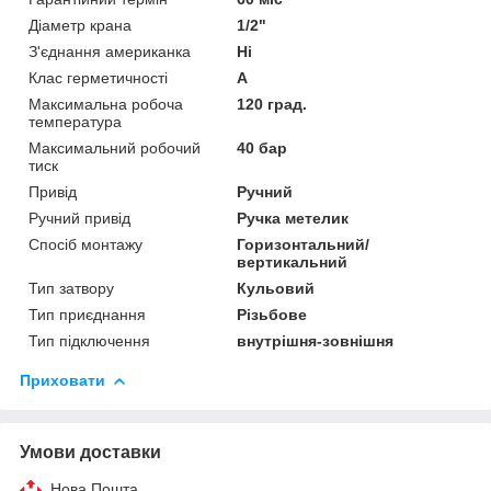
Діаметр крана
1/2"
З'єднання американка
Ні
Клас герметичності
А
Максимальна робоча
120 град.
температура
Максимальний робочий
40 бар
тиск
Привід
Ручний
Ручний привід
Ручка метелик
Спосіб монтажу
Горизонтальний/
вертикальний
Тип затвору
Кульовий
Тип приєднання
Різьбове
Тип підключення
внутрішня-зовнішня
Приховати
Умови доставки
Нова Пошта