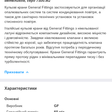
метеликом, серії 7S00.M2
Кульові крани General Fittings застосовуються для організації
опалювальних систем та систем кондиціювання повітря, а
також для санітарно-технічних установок та установок
стисненого повітря.
Італійські кульові крани від General Fittings з нікельованої
латуні відрізняються компактним дизайном, високою міцністю
і довговічністю. Завдяки нікелюванню клапани є великою
стійкістю до корозії, що забезпечує працездатність клапана
протягом багатьох років. Відсутня потреба у періодичному
технічному обслуговуванні. Крани General Fittings гарантують
пряму протоку рідин з мінімальними перепадами тиску і без
турболентності.
Приховати
Характеристики
Основні
Виробник
GF
Гарантійний термін
60 міс