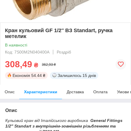
Кран кульовий GF 1/2'' ВЗ Standart, ручка
метелик
В наявності
Код: 7S00M2N040400A
Роздріб
308,49
₴
362,93 ₴
Економія
54.44 ₴
Залишилось
15 днів
Опис
Характеристики
Доставка
Оплата
Умови 
Опис
Кульовий кран від Італійського виробника
General Fittings
1/2″ Standart з внутрішнім-зовнішнім різьбленням та