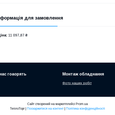
нформація для замовлення
іна:
11 097,87 ₴
нас гоаорять
Монтаж обладнання
Фото наших робіт
Сайт створений на маркетплейсі
Prom.ua
ТеплоТорг |
Поскаржитися на контент
|
Політика конфіденційності