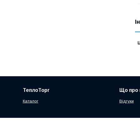
І
Ц
ТеплоТорг
Що про 
Каталог
Відгуки