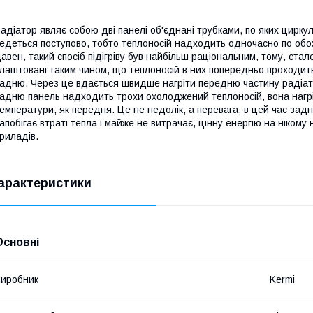
адіатор являє собою дві панелі об'єднані трубками, по яких циркул
едеться поступово, тобто теплоносій надходить одночасно по обох
авен, такий спосіб підігріву був найбільш раціональним, тому, ста
лаштовані таким чином, що теплоносій в них попередньо проходить
адню. Через це вдається швидше нагріти передню частину радіато
адню панель надходить трохи охолоджений теплоносій, вона нагрів
емператури, як передня. Це не недолік, а перевага, в цей час зад
апобігає втраті тепла і майже не витрачає, цінну енергію на нікому 
риладів.
арактеристики
Основні
иробник
Kermi