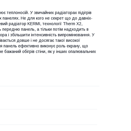
ює теплоносій. У звичайних радіаторах підігрів
 панелях. Не для кого не секрет що до давніх-
левий радіатор KERMI, технології Therm X2,
 передню панель, а тільки потім надходить в
ра і збільшити інтенсивність випромінювання. У
ається довше і не досягає такої високої
ня панель ефективно виконує роль екрану, що
не бажаний обігрів стіни, як у інших опалювальних