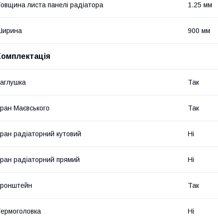
овщина листа панелі радіатора
1.25 мм
Ширина
900 мм
Комплектація
аглушка
Так
ран Маєвського
Так
ран радіаторний кутовий
Ні
ран радіаторний прямий
Ні
Кронштейн
Так
ермоголовка
Ні