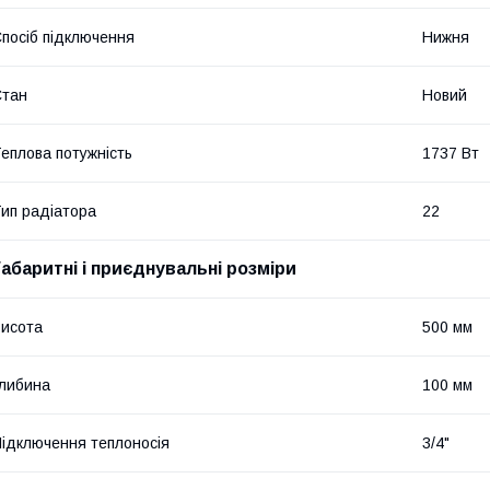
посіб підключення
Нижня
Стан
Новий
еплова потужність
1737 Вт
ип радіатора
22
Габаритні і приєднувальні розміри
исота
500 мм
либина
100 мм
ідключення теплоносія
3/4"