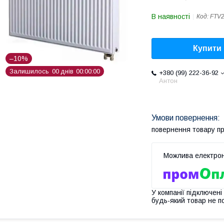
В наявності
Код:
FTV
Купити
–10%
Залишилось
0
0
днів
0
0
0
0
0
0
+380 (99) 222-36-92
Антон
повернення товару п
У компанії підключені
будь-який товар не п