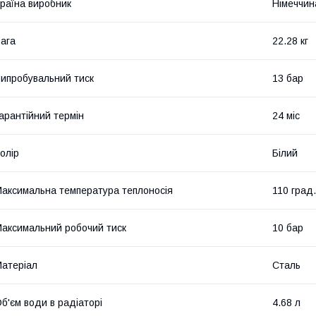
раїна виробник
Німеччин
ага
22.28 кг
ипробувальний тиск
13 бар
арантійний термін
24 міс
олір
Білий
аксимальна температура теплоносія
110 град.
аксимальний робочий тиск
10 бар
атеріал
Сталь
б'єм води в радіаторі
4.68 л