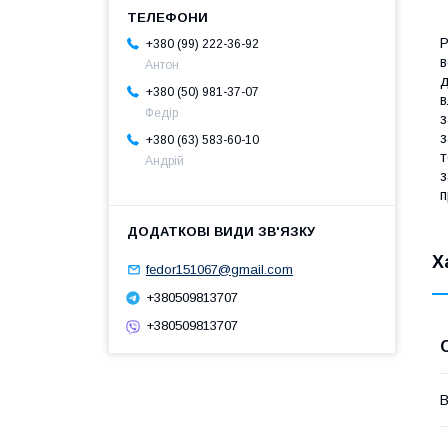
Р
+380 (99) 222-36-92
в
Антон
д
+380 (50) 981-37-07
в
Федір
з
з
+380 (63) 583-60-10
т
Андрій
з
п
Х
fedor151067@gmail.com
+380509813707
+380509813707
В