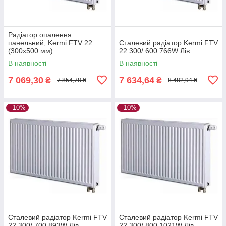
Радіатор опалення
панельний, Kermi FTV 22
Сталевий радіатор Kermi FTV
(300х500 мм)
22 300/ 600 766W Лів
В наявності
В наявності
7 069,30
7 634,64
₴
₴
7 854,78 ₴
8 482,94 ₴
–10%
–10%
Сталевий радіатор Kermi FTV
Сталевий радіатор Kermi FTV
22 300/ 700 893W Лів
22 300/ 800 1021W Лів