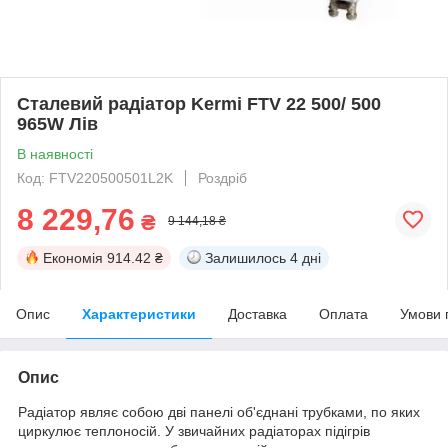
Сталевий радіатор Kermi FTV 22 500/ 500
965W Лів
В наявності
Код: FTV220500501L2K
Роздріб
8 229,76
₴
9 144,18 ₴
Економія
914.42 ₴
Залишилось
4 дні
Опис
Характеристики
Доставка
Оплата
Умови 
Опис
Радіатор являє собою дві панелі об'єднані трубками, по яких
циркулює теплоносій. У звичайних радіаторах підігрів