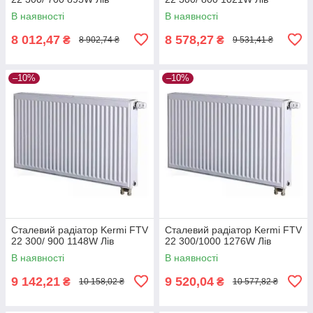
В наявності
В наявності
8 012,47
8 578,27
₴
₴
8 902,74 ₴
9 531,41 ₴
–10%
–10%
Сталевий радіатор Kermi FTV
Сталевий радіатор Kermi FTV
22 300/ 900 1148W Лів
22 300/1000 1276W Лів
В наявності
В наявності
9 142,21
9 520,04
₴
₴
10 158,02 ₴
10 577,82 ₴