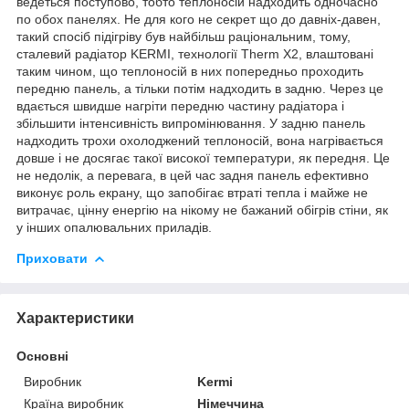
ведеться поступово, тобто теплоносій надходить одночасно
по обох панелях. Не для кого не секрет що до давніх-давен,
такий спосіб підігріву був найбільш раціональним, тому,
сталевий радіатор KERMI, технології Therm X2, влаштовані
таким чином, що теплоносій в них попередньо проходить
передню панель, а тільки потім надходить в задню. Через це
вдається швидше нагріти передню частину радіатора і
збільшити інтенсивність випромінювання. У задню панель
надходить трохи охолоджений теплоносій, вона нагрівається
довше і не досягає такої високої температури, як передня. Це
не недолік, а перевага, в цей час задня панель ефективно
виконує роль екрану, що запобігає втраті тепла і майже не
витрачає, цінну енергію на нікому не бажаний обігрів стіни, як
у інших опалювальних приладів.
Приховати
Характеристики
Основні
Виробник
Kermi
Країна виробник
Німеччина