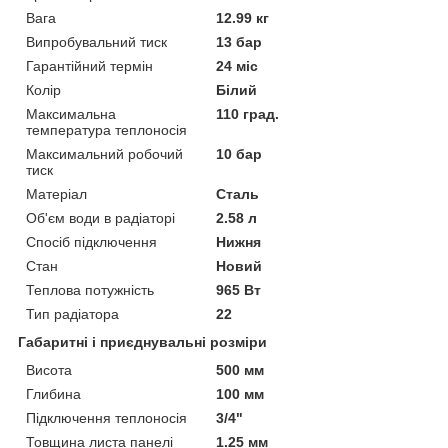
Вага
12.99 кг
Випробувальний тиск
13 бар
Гарантійний термін
24 міс
Колір
Білий
Максимальна
110 град.
температура теплоносія
Максимальний робочий
10 бар
тиск
Матеріал
Сталь
Об'єм води в радіаторі
2.58 л
Спосіб підключення
Нижня
Стан
Новий
Теплова потужність
965 Вт
Тип радіатора
22
Габаритні і приєднувальні розміри
Висота
500 мм
Глибина
100 мм
Підключення теплоносія
3/4"
Товщина листа панелі
1.25 мм