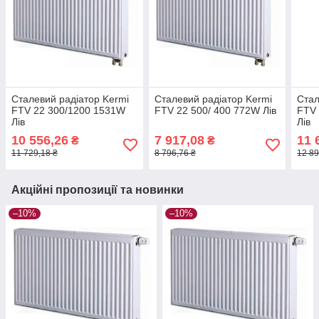
Сталевий радіатор Kermi
Сталевий радіатор Kermi
Стал
FTV 22 300/1200 1531W
FTV 22 500/ 400 772W Лів
FTV 
Лів
Лів
10 556,26
7 917,08
11 
₴
₴
11 729,18 ₴
8 796,76 ₴
12 89
Акційні пропозиції та новинки
–10%
–10%