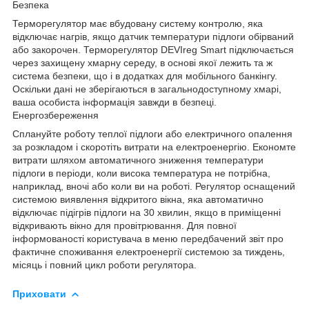
Безпека
Терморегулятор має вбудовану систему контролю, яка
відключає нагрів, якщо датчик температури підлоги обірваний
або закорочен. Терморегулятор DEVIreg Smart підключається
через захищену хмарну середу, в основі якої лежить та ж
система безпеки, що і в додатках для мобільного банкінгу.
Оскільки дані не зберігаються в загальнодоступному хмарі,
ваша особиста інформація завжди в безпеці.
Енергозбереження
Сплануйте роботу теплої підлоги або електричного опалення
за розкладом і скоротіть витрати на електроенергію. Економте
витрати шляхом автоматичного зниження температури
підлоги в періоди, коли висока температура не потрібна,
наприклад, вночі або коли ви на роботі. Регулятор оснащений
системою виявлення відкритого вікна, яка автоматично
відключає підігрів підлоги на 30 хвилин, якщо в приміщенні
відкривають вікно для провітрювання. Для повної
інформованості користувача в меню передбачений звіт про
фактичне споживання електроенергії системою за тиждень,
місяць і повний цикл роботи регулятора.
Приховати