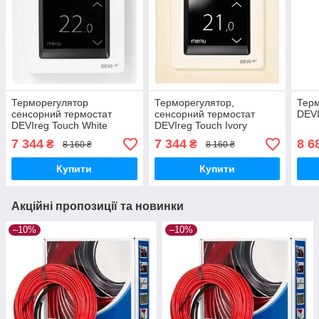
Терморегулятор
Терморегулятор,
Тер
сенсорний термостат
сенсорний термостат
DEVI
DEVIreg Touch White
DEVIreg Touch Ivory
7 344
7 344
8 6
₴
₴
8 160 ₴
8 160 ₴
Купити
Купити
Акційні пропозиції та новинки
–10%
–10%