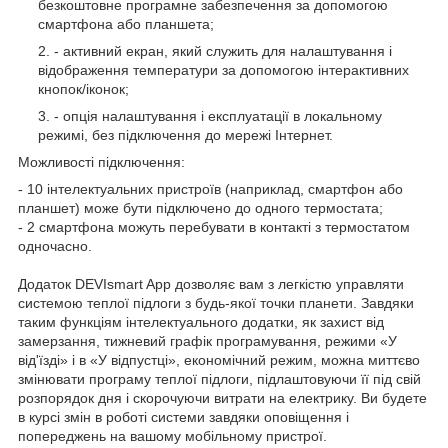
безкоштовне програмне забезпечення за допомогою
смартфона або планшета;
- активний екран, який служить для налаштування і
відображення температури за допомогою інтерактивних
кнопок/іконок;
- опція налаштування і експлуатації в локальному
режимі, без підключення до мережі Інтернет.
Можливості підключення:
- 10 інтелектуальних пристроїв (наприклад, смартфон або
планшет) може бути підключено до одного термостата;
- 2 смартфона можуть перебувати в контакті з термостатом
одночасно.
Додаток DEVIsmart App дозволяє вам з легкістю управляти
системою теплої підлоги з будь-якої точки планети. Завдяки
таким функціям інтелектуального додатки, як захист від
замерзання, тижневий графік програмування, режими «У
від'їзді» і в «У відпустці», економічний режим, можна миттєво
змінювати програму теплої підлоги, підлаштовуючи її під свій
розпорядок дня і скорочуючи витрати на електрику. Ви будете
в курсі змін в роботі системи завдяки оповіщення і
попереджень на вашому мобільному пристрої.