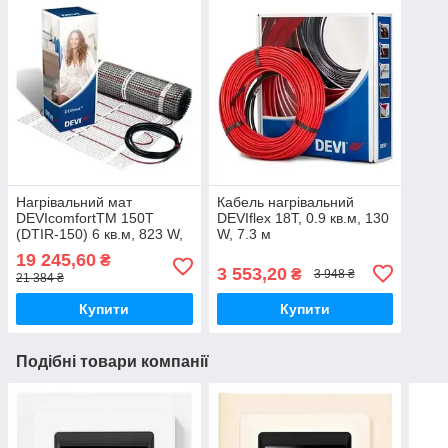
Нагрівальний мат
Кабель нагрівальний
DEVIcomfortTM 150T
DEVIflex 18Т, 0.9 кв.м, 130
(DTIR-150) 6 кв.м, 823 W,
W, 7.3 м
12 м
19 245,60
₴
3 553,20
₴
3 948 ₴
21 384 ₴
Купити
Купити
Подібні товари компанії