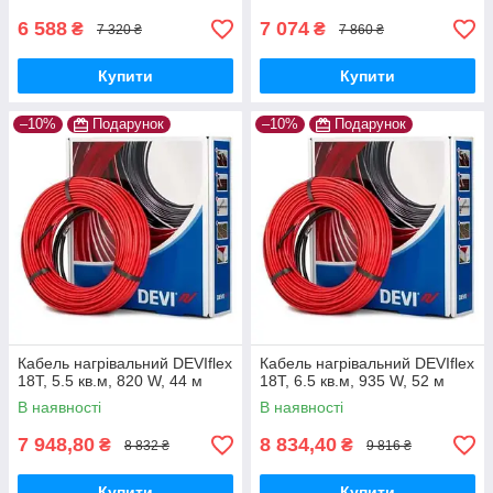
6 588
7 074
₴
₴
7 320 ₴
7 860 ₴
Купити
Купити
–10%
Подарунок
–10%
Подарунок
Кабель нагрівальний DEVIflex
Кабель нагрівальний DEVIflex
18Т, 5.5 кв.м, 820 W, 44 м
18Т, 6.5 кв.м, 935 W, 52 м
В наявності
В наявності
7 948,80
8 834,40
₴
₴
8 832 ₴
9 816 ₴
Купити
Купити