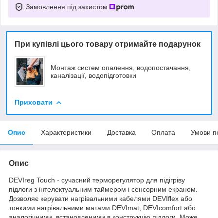
Замовлення під захистом
При купівлі цього товару отримайте подарунок
Монтаж систем опалення, водопостачання,
каналізації, водопідготовки
Приховати
Опис
Характеристики
Доставка
Оплата
Умови п
Опис
DEVIreg Touch - сучасний терморегулятор для підігріву
підлоги з інтелектуальним таймером і сенсорним екраном.
Дозволяє керувати нагрівальними кабелями DEVIflex або
тонкими нагрівальними матами DEVImat, DEVIcomfort або
аналогічними, встановленими в конструкцію підлоги. Може