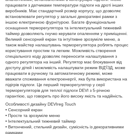
працювати з датчиками температури підлоги на дроті інших
виробників. Має стандартний розмір корпусу, що дозволяє
встановлювати регулятор у загальні декоративні рамки з
іншою електричною фурнітурою. Багате функціональне
оснащення терморегулятора та інтелектуальний тижневий
таймер дозволяють гнучко керувати опаленням у приміщенні.
Великий сенсорний екран та інтуїтивне зрозуміле меню, а
також майстер налаштувань терморегулятора роблять процес
користування простим та легким. Можливість створення
спеціального коду дозволяє переносити налаштування з
одного регулятора на інший. Регулятор має блокування від
доступу дітей і можливість налаштувати режим ВІД'ЇЗД, може
працювати в ручному та автоматичному режимі, може
вважати споживання електроенергії, яка була використана на
підігрів підлоги. Це перший терморегулятор у серії
терморегуляторів для теплої підлоги DEVI з 5-річною
гарантією, що говорить про його високу якість та надійність.
Особливості дизайну DEVIreg Touch
• Сенсорний екран
• Просте та зрозуміле меню
• Інтелектуальний тижневий таймер
• Витончений, стильний дизайн, сумісність із декоративними
рамками