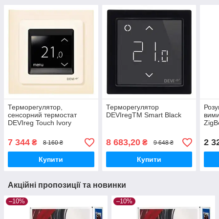
Терморегулятор,
Терморегулятор
Розу
сенсорний термостат
DEVIregTM Smart Black
вими
DEVIreg Touch Ivory
ZigB
клав
7 344
8 683,20
2 3
₴
₴
8 160 ₴
9 648 ₴
Купити
Купити
Акційні пропозиції та новинки
–10%
–10%