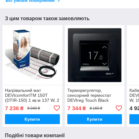
Всі умови повернення
З цим товаром також замовляють
Нагрівальний мат
Терморегулятор,
Кабе
DEVIcomfortTM 150T
сенсорний термостат
DEVI
(DTIR-150) 1 кв.м 137 W, 2
DEVIreg Touch Black
W, 1
м
7 236
7 344
4 9
₴
₴
8 040 ₴
8 160 ₴
Купити
Купити
Подібні товари компанії