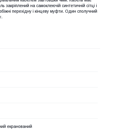
ь закріплений на самоклеючій синтетичній сітці і
збіжні перехідну і кінцеву муфти. Один сполучний
у.
ний екранований