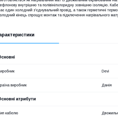
ефлонову внутрішню та полівінілхлоридну зовнішню ізоляцію. Кабел
ає один холодний з'єднувальний провід, а також герметичні термо
олодний кінець спрощує монтаж та підключення нагрівального мат
арактеристики
Основні
иробник
Devi
раїна виробник
Данія
Основні атрибути
ип кабелю
Двожиль