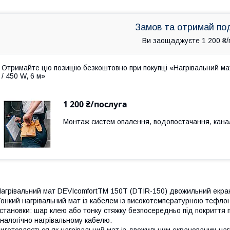
Замов та отримай по
Ви заощаджуєте 1 200 ₴/
Отримайте цю позицію безкоштовно при покупці «Нагрівальний мат
/ 450 W, 6 м»
1 200 ₴/послуга
Монтаж систем опалення, водопостачання, канал
агрівальний мат DEVIcomfortTM 150T (DTIR-150) двожильний екр
онкий нагрівальний мат із кабелем із високотемпературною тефло
становки: шар клею або тонку стяжку безпосередньо під покриття п
налогічно нагрівальному кабелю.
иготовляється як нагрівальний мат із двожильним екранованим на