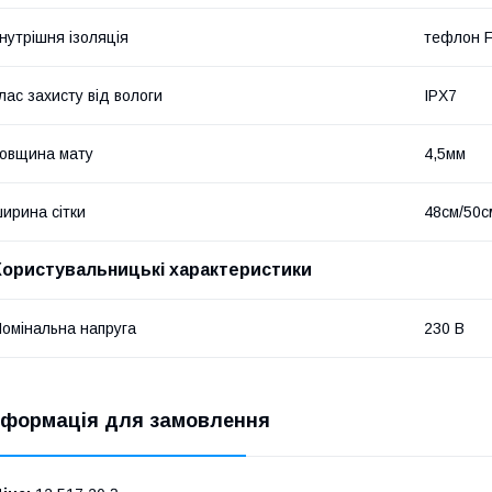
нутрішня ізоляція
тефлон 
лас захисту від вологи
IPX7
овщина мату
4,5мм
ирина сітки
48см/50с
Користувальницькі характеристики
омінальна напруга
230 В
нформація для замовлення