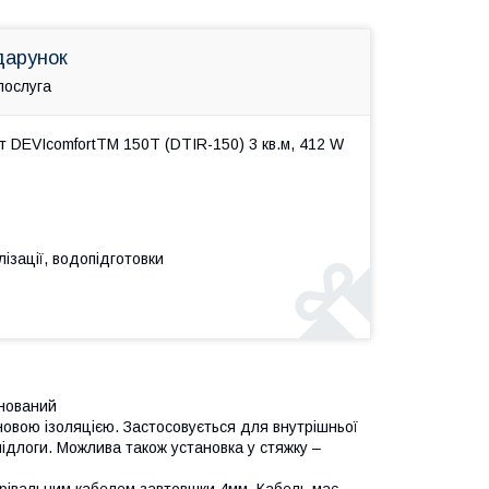
дарунок
послуга
 DEVIcomfortTM 150T (DTIR-150) 3 кв.м, 412 W
ізації, водопідготовки
анований
новою ізоляцією. Застосовується для внутрішньої
ідлоги. Можлива також установка у стяжку –
грівальним кабелем завтовшки 4мм. Кабель має