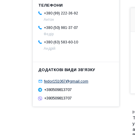
+380 (99) 222-36-92
Антон
+380 (50) 981-37-07
Федір
+380 (63) 583-60-10
Андрій
fedor151067@gmail.com
+380509813707
+380509813707
Н
Т
у
а
В