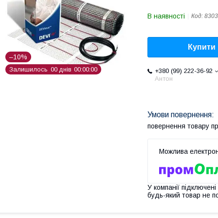
В наявності
Код:
8303
Купити
–10%
Залишилось
0
0
днів
0
0
0
0
0
0
+380 (99) 222-36-92
Антон
повернення товару п
У компанії підключені
будь-який товар не п