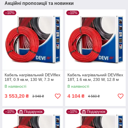
Акційні пропозиції та новинки
–10%
–10%
Кабель нагрівальний DEVIflex
Кабель нагрівальний DEVIflex
18Т, 0.9 кв.м, 130 W, 7.3 м
18Т, 1.6 кв.м, 230 W, 12.8 м
В наявності
В наявності
3 553,20
4 104
₴
₴
3 948 ₴
4 560 ₴
–10%
Подарунок
–10%
Подарунок