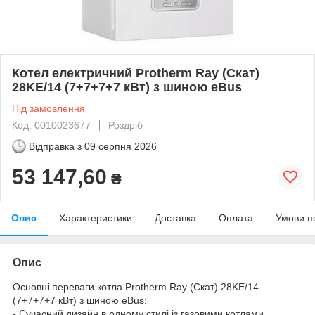
Котел електричний Protherm Ray (Скат)
28KE/14 (7+7+7+7 кВт) з шиною eBus
Під замовлення
Код: 0010023677
Роздріб
Відправка з
09 серпня 2026
53 147,60
₴
Опис
Характеристики
Доставка
Оплата
Умови п
Опис
Основні переваги котла Protherm Ray (Скат) 28KE/14
(7+7+7+7 кВт) з шиною eBus:
- Сучасний дизайн в одному стилі із газовими котлами