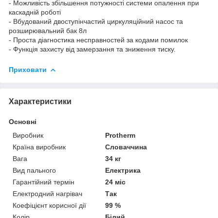
- Можливість збільшення потужності системи опалення при
каскадній роботі
- Вбудований двоступінчастий циркуляційний насос та
розширювальний бак 8л
- Проста діагностика несправностей за кодами помилок
- Функція захисту від замерзання та зниження тиску.
Приховати
Характеристики
Основні
Виробник
Protherm
Країна виробник
Словаччина
Вага
34 кг
Вид пального
Електрика
Гарантійний термін
24 міс
Електродний нагрівач
Так
Коефіцієнт корисної дії
99 %
Колір
Білий