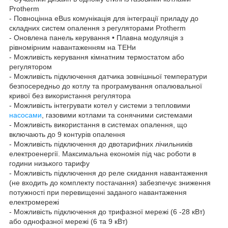
Protherm
- Повноцінна eBus комунікація для інтеграції приладу до
складних систем опалення з регуляторами Protherm
- Оновлена панель керування • Плавна модуляція з
рівномірним навантаженням на ТЕНи
- Можливість керування кімнатним термостатом або
регулятором
- Можливість підключення датчика зовнішньої температури
безпосередньо до котлу та програмування опалювальної
кривої без використання регулятора
- Можливість інтегрувати котел у системи з тепловими
насосами
, газовими котлами та сонячними системами
- Можливість використання в системах опалення, що
включають до 9 контурів опалення
- Можливість підключення до двотарифних лічильників
електроенергії. Максимальна економія під час роботи в
години низького тарифу
- Можливість підключення до реле скидання навантаження
(не входить до комплекту постачання) забезпечує зниження
потужності при перевищенні заданого навантаження
електромережі
- Можливість підключення до трифазної мережі (6 -28 кВт)
або однофазної мережі (6 та 9 кВт)