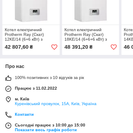
Котел електричний
Котел електричний
Коте
Protherm Ray (Скат)
Protherm Ray (Скат)
Prot
12KE/14 (6+6 кВт) з
18KE/14 (6+6+6 кВт) з
14KE
шиною eBus
шиною eBus
шин
42 807,60
48 391,20
46 
₴
₴
Про нас
100% позитивних з 10 відгуків за рік
Працює з 11.02.2022
м. Київ
Куренівський провулок, 15А, Київ, Україна
Контакти
Сьогодні працює з 10:00 до 15:00
Показати весь графік роботи