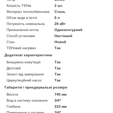
Кількість ТЕНів
2 шт.
Матеріал теплообмінника
Сталь
Об'єм води в котлі
8 л
Потужність номінальна
28 кВт
Призначення котла
Одноконтурний
Спосіб установки
Настінний
Стан
Новий
ТЕНовий нагрівач
Так
Додаткові характеристики
Безшумна комутація
Так
Дисплей
Так
Захист від замерзання
Так
Циркуляційний насос
Так
Габаритні і приєднувальні розміри
Висота
740 мм
Вхід в систему опалення
3/4"
Глибина
310 мм
Повернення з системи
3/4"