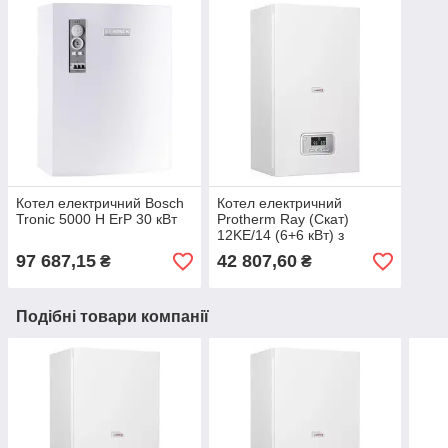
Котел електричний Bosch
Котел електричний
Tronic 5000 H ErP 30 кВт
Protherm Ray (Скат)
12KE/14 (6+6 кВт) з
шиною eBus
97 687,15
42 807,60
₴
₴
Подібні товари компанії