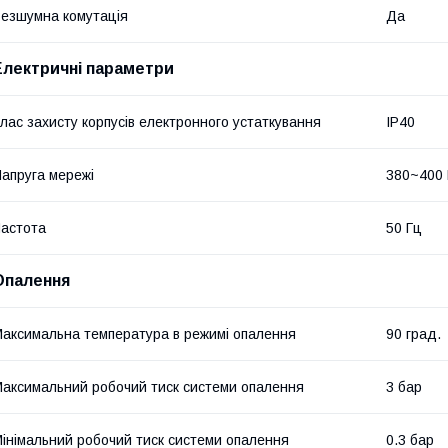
езшумна комутація
Да
Електричні параметри
лас захисту корпусів електронного устаткування
IP40
апруга мережі
380~400
астота
50 Гц
Опалення
аксимальна температура в режимі опалення
90 град.
аксимальний робочий тиск системи опалення
3 бар
інімальний робочий тиск системи опалення
0.3 бар