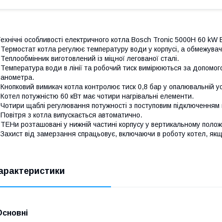
ехнічні особливості електричного котла Bosch Tronic 5000H 60 kW 
 Термостат котла регулює температуру води у корпусі, а обмежувач
 Теплообмінник виготовлений із міцної легованої сталі.
 Температура води в лінії та робочий тиск вимірюються за допомо
анометра.
 Кнопковий вимикач котла контролює тиск 0,8 бар у опалювальній у
 Котел потужністю 60 кВт має чотири нагрівальні елементи.
 Чотири щаблі регулювання потужності з поступовим підключенням п
 Повітря з котла випускається автоматично.
 ТЕНи розташовані у нижній частині корпусу у вертикальному положе
 Захист від замерзання спрацьовує, включаючи в роботу котел, як
арактеристики
Основні