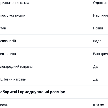
ризначення котла
Однокон
посіб установки
Настінни
Стан
Новий
еплоносій
Вода
ип палива
Електрич
лектродний нагрівач
Да
ЕНовий нагрівач
Да
Габаритні і приєднувальні розміри
исота
870 мм