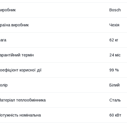
иробник
Bosch
раїна виробник
Чехія
ага
62 кг
арантійний термін
24 міс
оефіцієнт корисної дії
99 %
олір
Білий
атеріал теплообмінника
Сталь
отужність номінальна
60 кВт