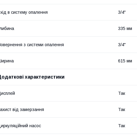
хід в систему опалення
3/4"
либина
335 мм
овернення з системи опалення
3/4"
Ширина
615 мм
Додаткові характеристики
Дисплей
Так
ахист від замерзання
Так
иркуляційний насос
Так