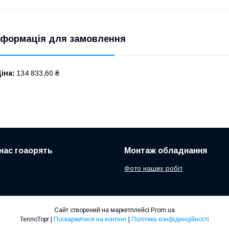
нформація для замовлення
іна:
134 833,60 ₴
нас гоаорять
Монтаж обладнання
Фото наших робіт
Сайт створений на маркетплейсі
Prom.ua
ТеплоТорг |
Поскаржитися на контент
|
Політика конфіденційності