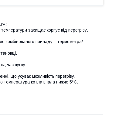
ErP:
 температури захищає корпус від перегріву.
гою комбінованого приладу – термометра/
становці.
ід час пуску.
нні, що усуває можливість перегріву.
що температура котла впала нижче 5°С.