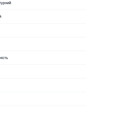
турний
й
ність