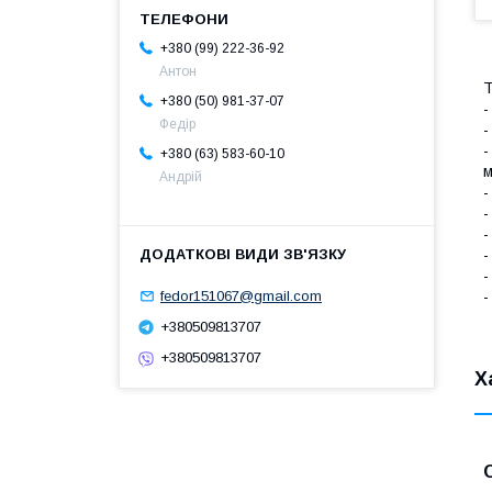
+380 (99) 222-36-92
Антон
Т
+380 (50) 981-37-07
-
Федір
-
-
+380 (63) 583-60-10
м
Андрій
-
-
-
-
-
-
fedor151067@gmail.com
+380509813707
+380509813707
Х