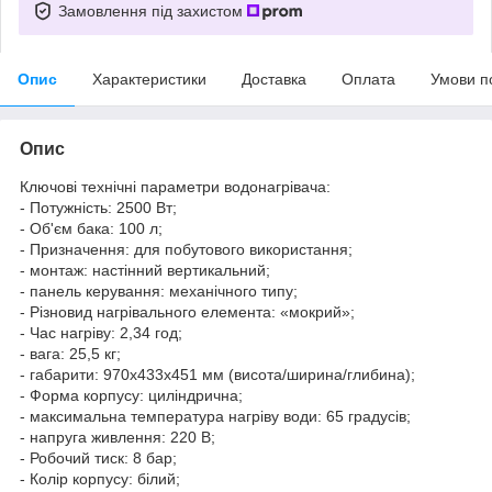
Замовлення під захистом
Опис
Характеристики
Доставка
Оплата
Умови п
Опис
Ключові технічні параметри водонагрівача:
- Потужність: 2500 Вт;
- Об'єм бака: 100 л;
- Призначення: для побутового використання;
- монтаж: настінний вертикальний;
- панель керування: механічного типу;
- Різновид нагрівального елемента: «мокрий»;
- Час нагріву: 2,34 год;
- вага: 25,5 кг;
- габарити: 970х433х451 мм (висота/ширина/глибина);
- Форма корпусу: циліндрична;
- максимальна температура нагріву води: 65 градусів;
- напруга живлення: 220 В;
- Робочий тиск: 8 бар;
- Колір корпусу: білий;