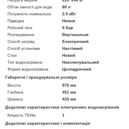
Об'єм ємності для води
80 л
Потужність номінальна
2.5 кВт
Підводка
Нижня
Робочий тиск
8 бар
Розташування
Вертикальне
Спосіб нагріву
Електричний
Спосіб установки
Настінний
Стан
Новий
Тип водонагрівача
Накопичувальний
Форма водонагрівача
Циліндричний
Габаритні і приєднувальні розміри
Висота
970 мм
Глибина
451 мм
Ширина
433 мм
Додаткові характеристики електричних водонагрівачів
Кількість ТЕНів
1
Додаткові характеристики і комплектація