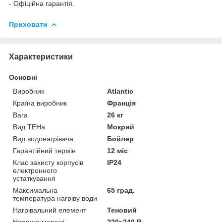
- Офіційна гарантія.
Приховати
Характеристики
Основні
Виробник
Atlantic
Країна виробник
Франція
Вага
26 кг
Вид ТЕНа
Мокрий
Вид водонагрівача
Бойлер
Гарантійний термін
12 міс
Клас захисту корпусів
IP24
електронного
устаткування
Максимальна
65 град.
температура нагріву води
Нагрівальний елемент
Теновий
Напруга мережі
220~240 В