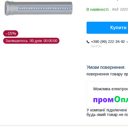
В наявності
Код:
1021
Купити
–15%
Залишилось
0
0
днів
0
0
0
0
0
0
+380 (99) 222-36-92
Антон
повернення товару п
У компанії підключені
будь-який товар не п