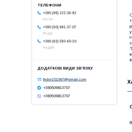
+380 (99) 222-36-92
С
Антон
т
р
+380 (50) 981-37-07
у
Федір
H
+380 (63) 583-60-10
с
Андрій
Т
к
в
fedor151067@gmail.com
Х
+380509813707
+380509813707
В