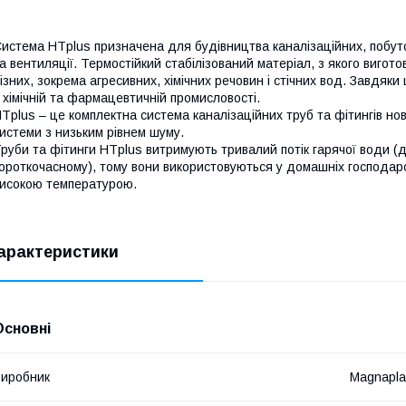
истема HTplus призначена для будівництва каналізаційних, побут
а вентиляції. Термостійкий стабілізований матеріал, з якого вигото
ізних, зокрема агресивних, хімічних речовин і стічних вод. Завдяк
 хімічній та фармацевтичній промисловості.
Tplus – це комплектна система каналізаційних труб та фітингів но
истеми з низьким рівнем шуму.
руби та фітинги HTplus витримують тривалий потік гарячої води (
ороткочасному), тому вони використовуються у домашніх господарст
исокою температурою.
арактеристики
Основні
иробник
Magnapla