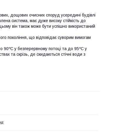
ових, дощових очисних споруд усередині будівлі
влена система, має дуже високу стійкість до
и цьому він також може бути успішно використаний
вого покоління, що відповідає суворим вимогам
до 90ºC у безперервному потоці та до 95ºC у
вах та скрізь, де скидаються стічні води з
st