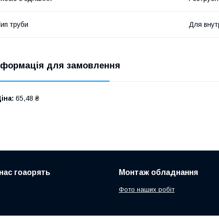
ип труби
Для внут
нформація для замовлення
іна:
65,48 ₴
нас гоаорять
Монтаж обладнання
Фото наших робіт