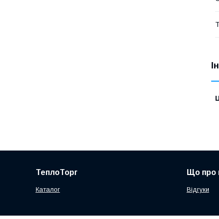
Т
І
Ц
ТеплоТорг
Що про 
Каталог
Відгуки