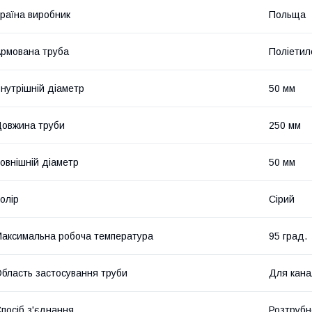
раїна виробник
Польща
рмована труба
Поліетил
нутрішній діаметр
50 мм
овжина труби
250 мм
овнішній діаметр
50 мм
олір
Сірий
аксимальна робоча температура
95 град.
бласть застосування труби
Для канал
посіб з'єднання
Розтрубн