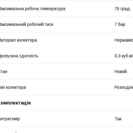
аксимальна робоча температура
70 град.
аксимальний робочий тиск
7 бар
атеріал колектора
Нержавію
ропускна здатність
0.3 куб.м
Стан
Новий
ип колектора
Розподіл
Комплектація
итратомір
Так