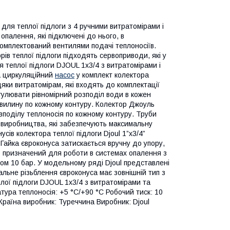
для теплої підлоги з 4 ручними витратомірами і
опалення, які підключені до нього, в
комплектований вентилями подачі теплоносіїв.
ів теплої підлоги підходять сервоприводи, які у
 теплої підлоги DJOUL 1х3/4 з витратомірами і
а циркуляційний
насос
у комплект колектора
яки витратомірам, які входять до комплектації
гулювати рівномірний розподіл води в кожен
хвилину по кожному контуру. Колектор Джоуль
зподілу теплоносія по кожному контуру. Труби
о виробництва, які забезпечують максимальну
сів колектора теплої підлоги Djoul 1”x3/4”
. Гайка євроконуса затискається вручну до упору,
р призначений для роботи в системах опалення з
ком 10 бар. У модельному ряді Djoul представлені
альне різьблення євроконуса має зовнішній тип з
лої підлоги DJOUL 1х3/4 з витратомірами та
тура теплоносія: +5 °С/+90 °С Робочий тиск: 10
 Країна виробник: Туреччина Виробник: Djoul