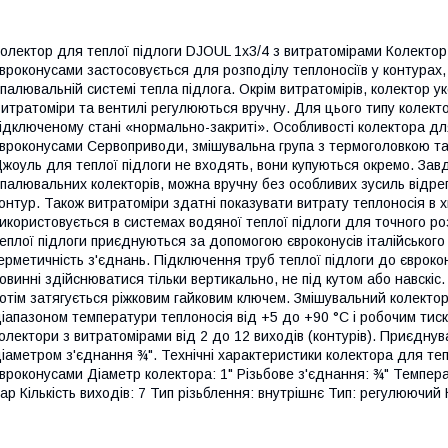
олектор для теплої підлоги DJOUL 1х3/4 з витратомірами Колектор 
вроконусами застосовується для розподілу теплоносіїв у контурах, 
палювальній системі тепла підлога. Окрім витратомірів, колектор у
итратоміри та вентилі регулюються вручну. Для цього типу колектор
ідключеному стані «нормально-закриті». Особливості колектора для
вроконусами Сервоприводи, змішувальна група з термоголовкою т
жоуль для теплої підлоги не входять, вони купуються окремо. Завд
палювальних колекторів, можна вручну без особливих зусиль відре
онтур. Також витратоміри здатні показувати витрату теплоносія в 
икористовується в системах водяної теплої підлоги для точного ро
еплої підлоги приєднуються за допомогою євроконусів італійськог
ерметичність з'єднань. Підключення труб теплої підлоги до єврокону
овинні здійснюватися тільки вертикально, не під кутом або навскіс
отім затягується ріжковим гайковим ключем. Змішувальний колекто
іапазоном температури теплоносія від +5 до +90 °С і робочим тис
олектори з витратомірами від 2 до 12 виходів (контурів). Приєднув
іаметром з'єднання ¾". Технічні характеристики колектора для теп
вроконусами Діаметр колектора: 1" Різьбове з'єднання: ¾" Темпера
ар Кількість виходів: 7 Тип різьблення: внутрішнє Тип: регулюючий