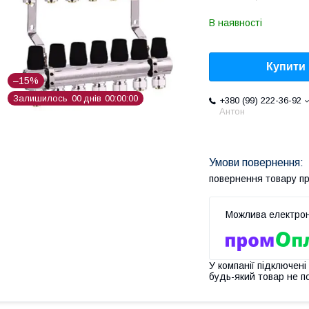
В наявності
Купити
–15%
Залишилось
0
0
днів
0
0
0
0
0
0
+380 (99) 222-36-92
Антон
повернення товару п
У компанії підключені
будь-який товар не п