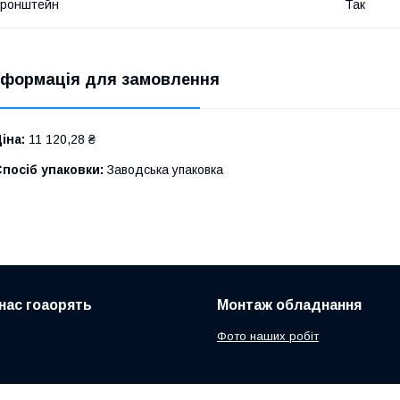
Кронштейн
Так
нформація для замовлення
іна:
11 120,28 ₴
посіб упаковки:
Заводська упаковка
нас гоаорять
Монтаж обладнання
Фото наших робіт