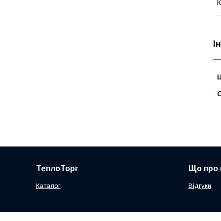
І
Ц
С
ТеплоТорг
Що про 
Каталог
Відгуки