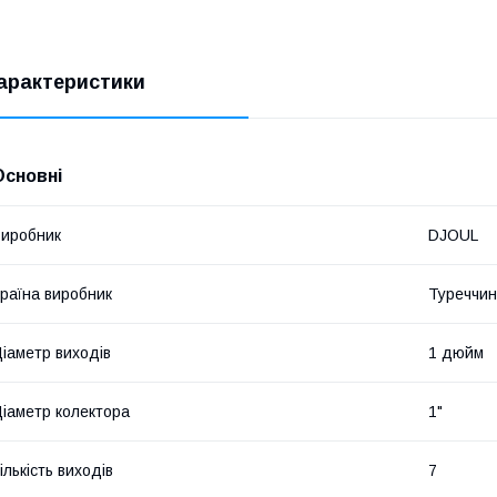
арактеристики
Основні
иробник
DJOUL
раїна виробник
Туреччи
іаметр виходів
1 дюйм
іаметр колектора
1"
ількість виходів
7