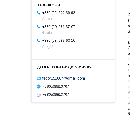
+380 (99) 222-36-92
К
Антон
є
о
+380 (50) 981-37-07
В
Федір
в
+380 (63) 583-60-10
є
Андрій
Д
о
к
в
т
г
fedor151067@gmail.com
п
п
+380509813707
д
+380509813707
к
д
є
б