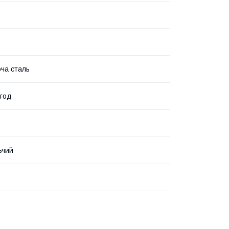
ча сталь
/год
ьчий